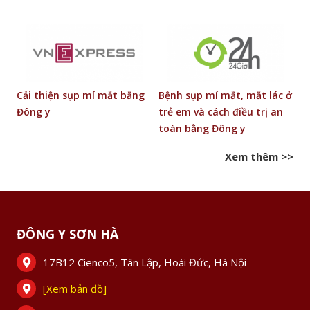
g
Cải thiện sụp mí mắt bằng
Bệnh sụp mí mắt, mắt lác ở
P
ật
Đông y
trẻ em và cách điều trị an
t
toàn bằng Đông y
l
Xem thêm >>
ĐÔNG Y SƠN HÀ
17B12 Cienco5, Tân Lập, Hoài Đức, Hà Nội
[Xem bản đồ]