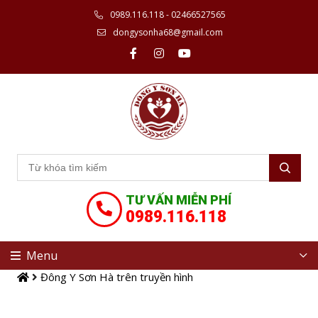
0989.116.118 - 02466527565
dongysonha68@gmail.com
TƯ VẤN MIỄN PHÍ
0989.116.118
Menu
Đông Y Sơn Hà trên truyền hình