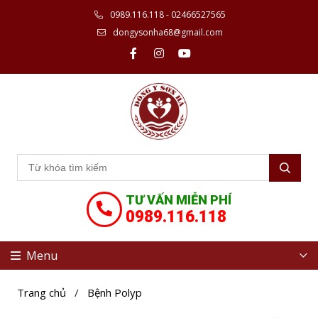
0989.116.118 - 02466527565
dongysonha68@gmail.com
TƯ VẤN MIỄN PHÍ
0989.116.118
Menu
Trang chủ
/
Bệnh Polyp