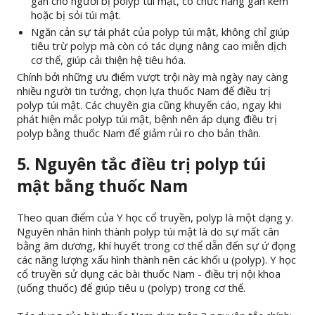
gan cho người bị polyp túi mật, có chức năng gan kém
hoặc bị sỏi túi mật.
Ngăn cản sự tái phát của polyp túi mật, không chỉ giúp
tiêu trừ polyp mà còn có tác dụng nâng cao miễn dịch
cơ thể, giúp cải thiện hệ tiêu hóa.
Chính bởi những ưu điểm vượt trội này mà ngày nay càng
nhiều người tin tưởng, chọn lựa thuốc Nam để điều trị
polyp túi mật. Các chuyên gia cũng khuyến cáo, ngay khi
phát hiện mắc polyp túi mật, bệnh nên áp dụng điều trị
polyp bằng thuốc Nam để giảm rủi ro cho bản thân.
5. Nguyên tắc điều trị polyp túi
mật bằng thuốc Nam
Theo quan điểm của Y học cổ truyền, polyp là một dạng y.
Nguyên nhân hình thành polyp túi mật là do sự mất cân
bằng âm dương, khí huyết trong cơ thể dẫn đến sự ứ đọng
các năng lượng xấu hình thành nên các khối u (polyp). Y học
cổ truyền sử dụng các bài thuốc Nam - điều trị nội khoa
(uống thuốc) để giúp tiêu u (polyp) trong cơ thể.