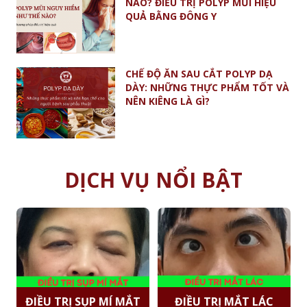
NÀO? ĐIỀU TRỊ POLYP MŨI HIỆU
QUẢ BẰNG ĐÔNG Y
CHẾ ĐỘ ĂN SAU CẮT POLYP DẠ
DÀY: NHỮNG THỰC PHẨM TỐT VÀ
NÊN KIÊNG LÀ GÌ?
DỊCH VỤ NỔI BẬT
ĐIỀU TRỊ SỤP MÍ MẮT
ĐIỀU TRỊ MẮT LÁC