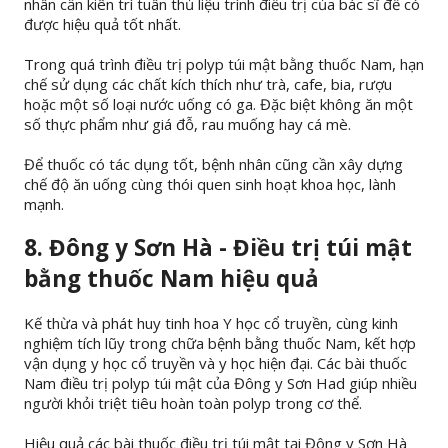
nhân cần kiên trì tuân thủ liệu trình điều trị của bác sĩ để có
được hiệu quả tốt nhất.
Trong quá trình điều trị polyp túi mật bằng thuốc Nam, hạn
chế sử dụng các chất kích thích như trà, cafe, bia, rượu
hoặc một số loại nước uống có ga. Đặc biệt không ăn một
số thực phẩm như giá đỗ, rau muống hay cá mè.
Để thuốc có tác dụng tốt, bệnh nhân cũng cần xây dựng
chế độ ăn uống cùng thói quen sinh hoạt khoa học, lành
mạnh.
8. Đông y Sơn Hà - Điều trị túi mật
bằng thuốc Nam hiệu quả
Kế thừa và phát huy tinh hoa Y học cổ truyền, cùng kinh
nghiệm tích lũy trong chữa bệnh bằng thuốc Nam, kết hợp
vận dụng y học cổ truyền và y học hiện đại. Các bài thuốc
Nam điều trị polyp túi mật của Đông y Sơn Had giúp nhiều
người khỏi triệt tiêu hoàn toàn polyp trong cơ thể.
Hiệu quả các bài thuốc điều trị túi mật tại Đông y Sơn Hà