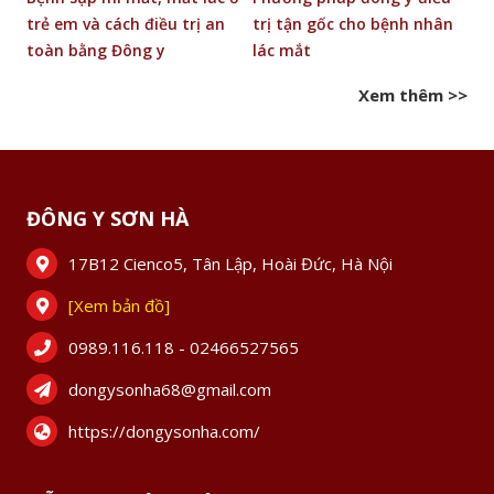
trẻ em và cách điều trị an
trị tận gốc cho bệnh nhân
b
toàn bằng Đông y
lác mắt
Xem thêm >>
ĐÔNG Y SƠN HÀ
17B12 Cienco5, Tân Lập, Hoài Đức, Hà Nội
[Xem bản đồ]
0989.116.118 - 02466527565
dongysonha68@gmail.com
https://dongysonha.com/