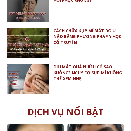
HỒI PHỤC KHÔNG?
CÁCH CHỮA SỤP MÍ MẮT DO U
NÃO BẰNG PHƯƠNG PHÁP Y HỌC
CỔ TRUYỀN
DỤI MẮT QUÁ NHIỀU CÓ SAO
KHÔNG? NGUY CƠ SỤP MÍ KHÔNG
THỂ XEM NHẸ
DỊCH VỤ NỔI BẬT