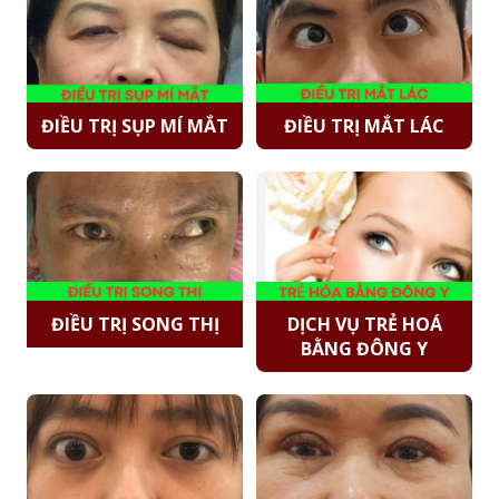
ĐIỀU TRỊ SỤP MÍ MẮT
ĐIỀU TRỊ MẮT LÁC
ĐIỀU TRỊ SONG THỊ
DỊCH VỤ TRẺ HOÁ
BẰNG ĐÔNG Y