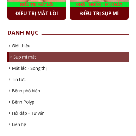
ĐIỀU TRỊ MẮT LỒI
ĐIỀU TRỊ SỤP MÍ
DANH MỤC
Giới thiệu
Sụp mí mắt
Mắt lác - Song thị
Tin tức
Bệnh phổ biến
Bệnh Polyp
Hỏi đáp - Tư vấn
Liên hệ