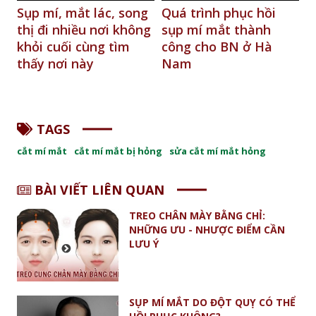
g
Quá trình phục hồi
Laotian with 7th
T
ng
sụp mí mắt thành
nerve palsy was
t
công cho BN ở Hà
successfully treated
s
Nam
in Vietnam
n
B
TAGS
cắt mí mắt
cắt mí mắt bị hỏng
sửa cắt mí mắt hỏng
BÀI VIẾT LIÊN QUAN
TREO CHÂN MÀY BẰNG CHỈ:
NHỮNG ƯU - NHƯỢC ĐIỂM CẦN
LƯU Ý
SỤP MÍ MẮT DO ĐỘT QUỴ CÓ THỂ