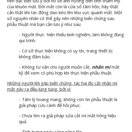
nên đặc biệt lưu ý bởi nó sẽ ảnh hưởng đến tính thẩm mỹ
của khuôn mặt. Đôi mắt còn là cửa sổ tâm hồn, hãy thật
cẩn thật khi tác động dao kéo lên khu vực quanh mắt. Một
số nguyên nhân có thể gây nên những biến chứng sau
phẫu thuật mà bạn cần lưu ý như sau:
- Người thực hiện thiếu kinh nghiệm, làm không đúng
qui trình.
- Cơ sở thực hiện không có uy tín, trang thiết bị
không đảm bảo.
- Không tư vấn cho người muốn cắt,
nhấn mí
mắt
kỹ để xem có phù hợp khi thực hiện phẫu thuật.
Những người khi gặp biến chứng, tác hại đo cắt nhấn mí
mắt gây ra đều lúng túng, bởi vì:
- Tâm lý hoang mang, không còn tin phẫu thuật là
giải pháp cứu cánh để hồi phục.
- Chưa tìm ra giải pháp sửa cắt mí mắt hỏng hiệu
quả.
- Tình trạng ngày càng nặng lên.