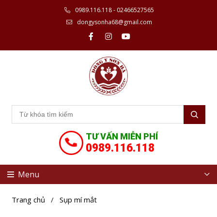
0989.116.118 - 02466527565
dongysonha68@gmail.com
TƯ VẤN MIỄN PHÍ
0989.116.118
Menu
Trang chủ
/
Sụp mí mắt