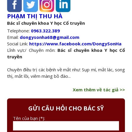
PHẠM THỊ THU HÀ
Bác sĩ chuyên khoa Y học Cổ truyền
Telephone:
0963.322.389
Email:
dongysonha68@gmail.com
Social Link:
https://www.facebook.com/DongySonHa
Lĩnh vực/ Chuyên môn:
Bác sĩ chuyên khoa Y học Cổ
truyền
Chuyên điều trị các bệnh về mắt như: Sụp mí, mắt lác, song
thị, mắt lồi, viêm màng bồ đào...
Xem thêm về tác giả >>
GỬI CÂU HỎI CHO BÁC SỸ
Tên của bạn (*):