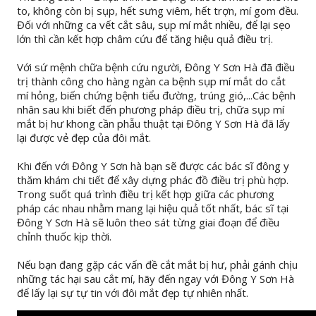
to, không còn bị sụp, hết sưng viêm, hết trợn, mí gom đều.
Đối với những ca vết cắt sâu, sụp mí mắt nhiều, để lại sẹo
lớn thì cần kết hợp châm cứu để tăng hiệu quả điều trị.
Với sứ mệnh chữa bệnh cứu người, Đông Y Sơn Hà đã điều
trị thành công cho hàng ngàn ca bệnh sụp mí mắt do cắt
mí hỏng, biến chứng bệnh tiểu đường, trúng gió,...Các bệnh
nhân sau khi biết đến phương pháp điều trị, chữa sụp mí
mắt bị hư khong cần phẫu thuật tại Đông Y Sơn Hà đã lấy
lại được vẻ đẹp của đôi mắt.
Khi đến với Đông Y Sơn hà bạn sẽ được các bác sĩ đông y
thăm khám chi tiết để xây dựng phác đồ điều trị phù hợp.
Trong suốt quá trình điều trị kết hợp giữa các phương
pháp các nhau nhằm mang lại hiệu quả tốt nhất, bác sĩ tại
Đông Y Sơn Hà sẽ luôn theo sát từng giai đoạn để điều
chỉnh thuốc kịp thời.
Nếu bạn đang gặp các vấn đề cắt mắt bị hư, phải gánh chịu
những tác hại sau cắt mí, hãy đến ngay với Đông Y Sơn Hà
để lấy lại sự tự tin với đôi mắt đẹp tự nhiên nhất.