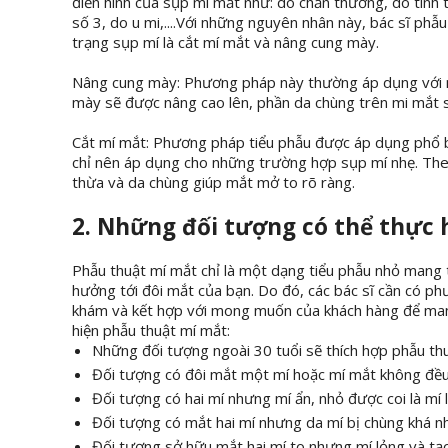
điển hình của sụp mí mắt như: do chấn thương, do tình 
số 3, do u mi,....Với những nguyên nhân này, bác sĩ phẫ
trạng sụp mí là cắt mí mắt và nâng cung mày.
Nâng cung mày: Phương pháp này thường áp dụng với n
mày sẽ được nâng cao lên, phần da chùng trên mi mắt sẽ
Cắt mí mắt: Phương pháp tiểu phẫu được áp dụng phổ bi
chỉ nên áp dụng cho những trường hợp sụp mí nhẹ. Theo
thừa và da chùng giúp mắt mở to rõ ràng.
2. Những đối tượng có thể thực
Phẫu thuật mí mắt chỉ là một dạng tiểu phẫu nhỏ mang t
hưởng tới đôi mắt của bạn. Do đó, các bác sĩ cần có ph
khám và kết hợp với mong muốn của khách hàng để mang 
hiện phẫu thuật mí mắt:
Những đối tượng ngoài 30 tuổi sẽ thích hợp phẫu th
Đối tượng có đôi mắt một mí hoặc mí mắt không đều
Đối tượng có hai mí nhưng mí ẩn, nhỏ được coi là mí l
Đối tượng có mắt hai mí nhưng da mí bị chùng khá nh
Đối tượng sở hữu mắt hai mí to nhưng mí lỏng và tạo