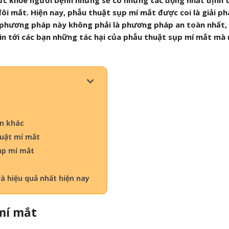
c khỏe người bệnh nhưng sẽ có những tác động nhất định t
ôi mắt. Hiện nay, phẫu thuật sụp mí mắt được coi là giải ph
, phương pháp này không phải là phương pháp an toàn nhất,
tin tới các bạn những tác hại của phẫu thuật sụp mí mắt mà 
ân khác
huật mí mắt
ụp mí mắt
và hiệu quả nhất hiện nay
 mí mắt