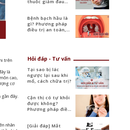
thuốc giảm đau
thượng vị hiệu quả
Bệnh bạch hầu là
gì? Phương pháp
điều trị an toàn,
hiệu quả
Hỏi đáp - Tư vấn
mi trên
Tại sao bị lác
đây là
ngược lại sau khi
 môn cao,
mổ, cách chữa trị?
lượng cơ
m gần đây.
Cận thị có tự khỏi
được không?
Phương pháp điều
trị hiệu quả nhất
yên nhân
[Giải đáp] Mắt