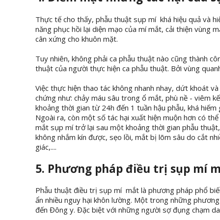
Thực tế cho thấy, phẫu thuật sụp mí khá hiệu quả và hi
năng phục hồi lại diện mạo của mí mắt, cải thiện vùng mắ
cân xứng cho khuôn mặt.
Tuy nhiên, không phải ca phẫu thuật nào cũng thành côn
thuật của người thực hiện ca phẫu thuật. Bởi vùng quan
Việc thực hiện thao tác không nhanh nhay, dứt khoát và
chứng như: chảy máu sâu trong ổ mắt, phù nề - viêm kế
khoảng thời gian từ 24h đến 1 tuần hậu phẫu, khá hiếm g
Ngoài ra, còn một số tác hại xuất hiện muộn hơn có thể
mắt sụp mí trở lại sau một khoảng thời gian phẫu thuật,
không nhắm kín được, sẹo lồi, mắt bị lõm sâu do cắt nh
giác,....
5. Phương pháp điều trị sụp mí 
Phẫu thuật điều trị sụp mí mắt là phương pháp phổ biế
ẩn nhiều nguy hại khôn lường. Một trong những phương 
đến Đông y. Đặc biệt với những người sợ đụng chạm dao