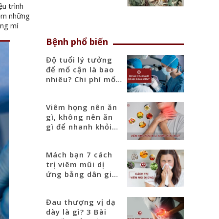
u trình
gồm những
ạng mí
Bệnh phổ biến
Độ tuổi lý tưởng
để mổ cận là bao
nhiêu? Chi phí mổ
cận mới nhất 2025
Viêm họng nên ăn
gì, không nên ăn
gì để nhanh khỏi
bệnh?
Mách bạn 7 cách
trị viêm mũi dị
ứng bằng dân gian
tại nhà
Đau thượng vị dạ
dày là gì? 3 Bài