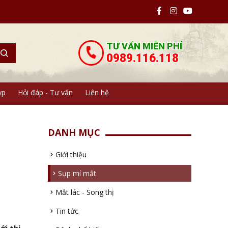
TƯ VẤN MIỄN PHÍ
0989.116.118
yp
Hỏi đáp - Tư vấn
Liên hệ
DANH MỤC
Giới thiệu
Sụp mí mắt
Mắt lác - Song thị
Tin tức