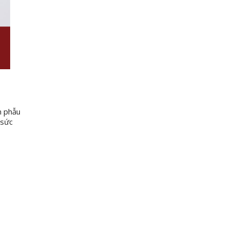
n phẫu
 sức