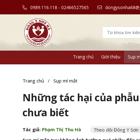
0989.116.118 - 02466527565
dongysonha68@g
Trang chủ
Giới thiệu
Sụp m
Trang chủ
/
Sụp mí mắt
Những tác hại của phẫu
chưa biết
Tác giả:
Phạm Thị Thu Hà
Theo dõi Đông Y Sơn