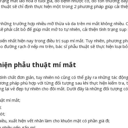
trạng mắt lão hóa ở tuổi già, do bệnh nhược cơ, do tổn thương dây
u thuật sẽ chỉ định thực hiện một trong 2 phương pháp giúp cải thiệ
hững trường hợp nhiều mỡ thừa và da trên mi mắt không nhiều. 
 phải cắt bỏ để giúp mắt mở to tự nhiên, cải thiện tình trạng sụp
ến nhất hiện nay trong điều trị sụp mí mắt. Tuy nhiên, phương p
 đường rạch ở nếp mi trên, bác sĩ phẫu thuật sẽ thực hiện loại b
 hiện phẫu thuật mí mắt
ính chất đơn giản, tuy nhiên nó cũng có thể gây ra những tác độn
ương pháp phù hợp với từng đối tượng sau khi thực hiện kiểm tra,
lại vẻ đẹp tự nhiên cho đôi mắt. Dưới đây là những đối tượng có
uật mí mắt;
;
ót;
iều, xuất hiện vết nhăn làm cho khuôn mặt có phần già đi;
 nhiều nếp gấp mí;