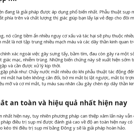
ện đang là giải pháp được áp dụng phổ biến nhất. Phẫu thuật sụp m
t phía trên và chất lượng thị giác giúp bạn lấy lại vẻ đẹp cho đôi 
g, nó cũng tiềm ẩn nhiều nguy cơ xấu và tác hại sẽ phụ thuộc nhiề
h mắt là nơi tập trung nhiều mạch máu và các dây thần kinh quan t
 chính xác ngoài việc gây sưng tấy, bầm tím, đau còn gây ra một s
t giác mạc, nhiễm trùng. Những biến chứng này sẽ xuất hiện sớm 
ặp và cần được xử lý kịp thời.
 gặp phải như: Chảy nước mắt nhiều do khi phẫu thuật tác động đến
 mí mắt hai bên không cân đối, bờ mi mắt bị lật ngược, mắt bị trợ
iều mỡ và cơ mí mắt, tụ máu sau nhãn cầu gây chèn ép dây thần kin
mắt an toàn và hiệu quả nhất hiện nay
n nhất hiện nay, tuy nhiên phương pháp can thiệp xâm lấn này vẫn
pháp điều trị sụp mí được đánh giá cao về độ an toàn hiện nay có
 kéo thì điều trị sụp mí bằng Đông y sẽ là giải pháp hoàn hảo.