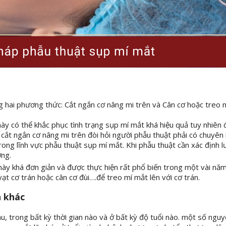
g hai phương thức: Cắt ngắn cơ nâng mi trên và Cân cơ hoặc treo 
y có thể khắc phục tình trạng sụp mí mắt khá hiệu quả tuy nhiên 
ắt ngắn cơ nâng mi trên đòi hỏi người phẫu thuật phải có chuyên
trong lĩnh vực phẫu thuật sụp mí mắt. Khi phẫu thuật cần xác định 
ờng.
này khá đơn giản và được thực hiện rất phổ biến trong một vài nă
ạt cơ trán hoặc cân cơ đùi….để treo mí mắt lên với cơ trán.
n khác
u, trong bất kỳ thời gian nào và ở bất kỳ độ tuổi nào. một số ngu