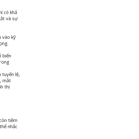
í có khả
mắt và sự
u vào kỹ
rọng.
ố biến
trong
 tuyến lệ,
n, mắt
h thị
 còn tiềm
 thể nhắc