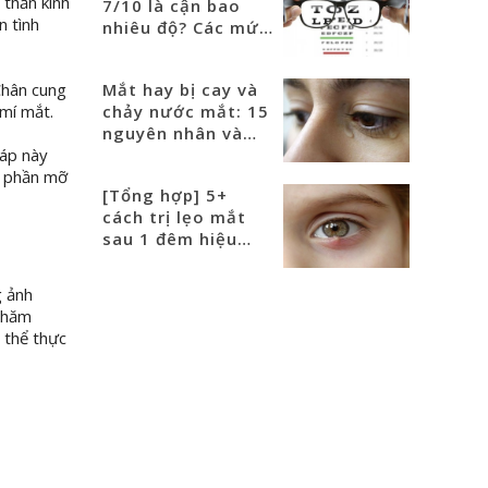
 thần kinh
7/10 là cận bao
n tình
nhiêu độ? Các mức
độ cận phổ biến
Mắt hay bị cay và
Chân cung
chảy nước mắt: 15
 mí mắt.
nguyên nhân và
cách điều trị
háp này
ỏ phần mỡ
[Tổng hợp] 5+
cách trị lẹo mắt
sau 1 đêm hiệu
quả nhanh nhất
g ảnh
 thăm
 thể thực