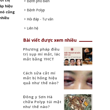
ới thị
Bệnh phổ biến
áp hiệu
Bệnh Polyp
 nó cũng
nhiều
Hỏi đáp - Tư vấn
Liên hệ
Bài viết được xem nhiều
Phương pháp điều
trị sụp mí mắt, lác
mắt bằng YHCT
Cách sửa cắt mí
mắt bị hỏng hiệu
quả như thế nào?
Đông y Sơn Hà
chữa Polyp túi mật
như thế nào?