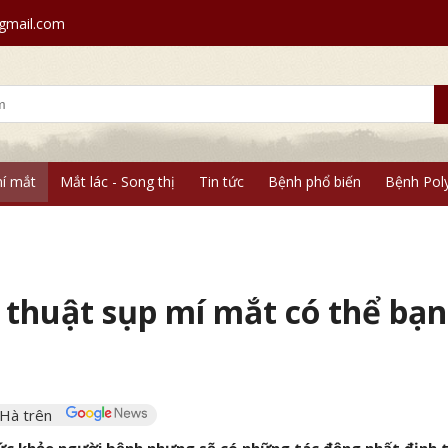
mail.com
í mắt
Mắt lác - Song thị
Tin tức
Bệnh phổ biến
Bệnh Pol
 thuật sụp mí mắt có thể bạn
 Hà trên