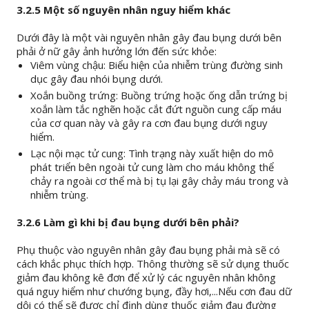
3.2.5 Một số nguyên nhân nguy hiểm khác
Dưới đây là một vài nguyên nhân gây đau bụng dưới bên
phải ở nữ gây ảnh hưởng lớn đến sức khỏe:
Viêm vùng chậu: Biểu hiện của nhiễm trùng đường sinh
dục gây đau nhói bụng dưới.
Xoắn buồng trứng: Buồng trứng hoặc ống dẫn trứng bị
xoắn làm tắc nghẽn hoặc cắt đứt nguồn cung cấp máu
của cơ quan này và gây ra cơn đau bụng dưới nguy
hiểm.
Lạc nội mạc tử cung: Tình trạng này xuất hiện do mô
phát triển bên ngoài tử cung làm cho máu không thể
chảy ra ngoài cơ thể mà bị tụ lại gây chảy máu trong và
nhiễm trùng.
3.2.6 Làm gì khi bị đau bụng dưới bên phải?
Phụ thuộc vào nguyên nhân gây đau bụng phải mà sẽ có
cách khắc phục thích hợp. Thông thường sẽ sử dụng thuốc
giảm đau không kê đơn để xử lý các nguyên nhân không
quá nguy hiểm như chướng bụng, đầy hơi,...Nếu cơn đau dữ
dội có thể sẽ được chỉ định dùng thuốc giảm đau đường