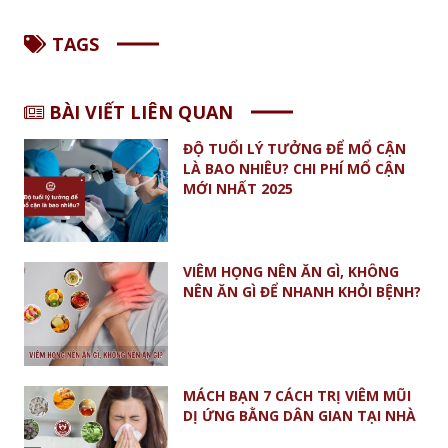
TAGS
BÀI VIẾT LIÊN QUAN
ĐỘ TUỔI LÝ TƯỞNG ĐỂ MỔ CẬN
LÀ BAO NHIÊU? CHI PHÍ MỔ CẬN
MỚI NHẤT 2025
VIÊM HỌNG NÊN ĂN GÌ, KHÔNG
NÊN ĂN GÌ ĐỂ NHANH KHỎI BỆNH?
MÁCH BẠN 7 CÁCH TRỊ VIÊM MŨI
DỊ ỨNG BẰNG DÂN GIAN TẠI NHÀ