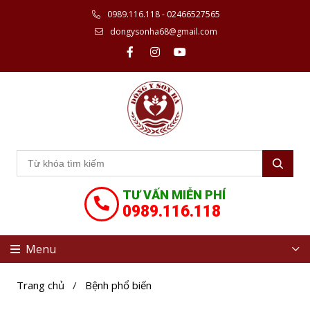
0989.116.118 - 02466527565
dongysonha68@gmail.com
TƯ VẤN MIỄN PHÍ
0989.116.118
Menu
Trang chủ
/
Bệnh phổ biến