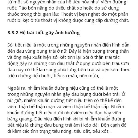
từ một số nguyên nhân của hệ tiêu hóa như: Viêm đường
ruột; Táo bón nặng do thiếu chất xơ hoặc do sử dụng
thuốc trong thời gian lâu; Thoát vị bẹn nghẹt do một phần
ruột bị kẹt ở túi thoát vị không được cung cấp dưỡng chất.
3.3.2 Hệ bài tiết gây ảnh hưởng
Sỏi tiết niệu là một trong những nguyên nhân điển hình dẫn
đến đau vùng bụng trái ở nữ. Đây là hiện tượng trong thận
và ống niệu xuất hiện sỏi kết tinh lại. Sỏi ở thận trái tác
động gây ra những cơn đau thắt ở bụng dưới bên trái. Cơn
đau này có thể lan sang phía lưng bên trái và bẹn kèm theo
triệu chứng tiểu buốt, tiểu ra máu, nôn mửa,...
Ngoài ra, nhiễm khuẩn đường niệu cũng có thể là một
trong những nguyên nhân gây đau bụng dưới bên trái. Ở
nữ giới, nhiễm khuẩn đường tiết niệu trên có thể kể đến
viêm thận bể thận mạn và viêm thận bể thận cấp. Nhiễm
khuẩn đường tiết niệu dưới như viêm niệu đạo hay viêm
bàng quang. Dấu hiệu điển hình khi bị nhiễm khuẩn đường
tiết niệu là chứng đau bụng trái âm ỉ kéo dài. Bên cạnh đó
đi kèm các tình trạng tiểu nóng, tiểu dắt, tiểu xót,...