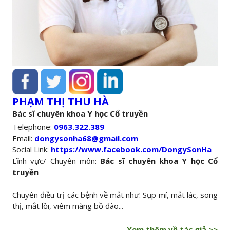
PHẠM THỊ THU HÀ
Bác sĩ chuyên khoa Y học Cổ truyền
Telephone:
0963.322.389
Email:
dongysonha68@gmail.com
Social Link:
https://www.facebook.com/DongySonHa
Lĩnh vực/ Chuyên môn:
Bác sĩ chuyên khoa Y học Cổ
truyền
Chuyên điều trị các bệnh về mắt như: Sụp mí, mắt lác, song
thị, mắt lồi, viêm màng bồ đào...
Xem thêm về tác giả >>