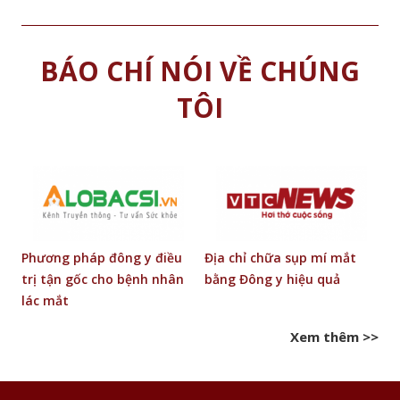
BÁO CHÍ NÓI VỀ CHÚNG
TÔI
 ở
Phương pháp đông y điều
Địa chỉ chữa sụp mí mắt
B
trị tận gốc cho bệnh nhân
bằng Đông y hiệu quả
c
lác mắt
t
Xem thêm >>