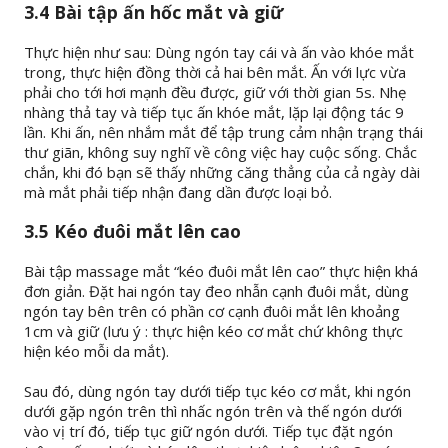
3.4 Bài tập ấn hốc mắt và giữ
Thực hiện như sau: Dùng ngón tay cái và ấn vào khóe mắt
trong, thực hiện đồng thời cả hai bên mắt. Ấn với lực vừa
phải cho tới hơi mạnh đều được, giữ với thời gian 5s. Nhẹ
nhàng thả tay và tiếp tục ấn khóe mắt, lặp lại động tác 9
lần. Khi ấn, nên nhắm mắt để tập trung cảm nhận trạng thái
thư giãn, không suy nghĩ về công việc hay cuộc sống. Chắc
chắn, khi đó bạn sẽ thấy những căng thẳng của cả ngày dài
mà mắt phải tiếp nhận đang dần được loại bỏ.
3.5 Kéo đuôi mắt lên cao
Bài tập massage mắt “kéo đuôi mắt lên cao” thực hiện khá
đơn giản. Đặt hai ngón tay đeo nhẫn cạnh đuôi mắt, dùng
ngón tay bên trên có phần cơ cạnh đuôi mắt lên khoảng
1cm và giữ (lưu ý : thực hiện kéo cơ mắt chứ không thực
hiện kéo mỗi da mắt).
Sau đó, dùng ngón tay dưới tiếp tục kéo cơ mắt, khi ngón
dưới gặp ngón trên thì nhấc ngón trên và thế ngón dưới
vào vị trí đó, tiếp tục giữ ngón dưới. Tiếp tục đặt ngón