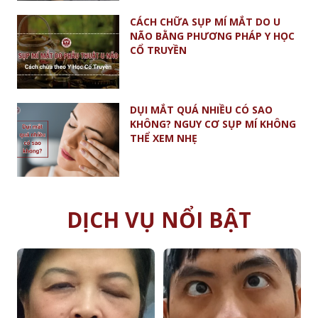
CÁCH CHỮA SỤP MÍ MẮT DO U
NÃO BẰNG PHƯƠNG PHÁP Y HỌC
CỔ TRUYỀN
DỤI MẮT QUÁ NHIỀU CÓ SAO
KHÔNG? NGUY CƠ SỤP MÍ KHÔNG
THỂ XEM NHẸ
DỊCH VỤ NỔI BẬT