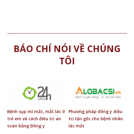
BÁO CHÍ NÓI VỀ CHÚNG
TÔI
g
Bệnh sụp mí mắt, mắt lác ở
Phương pháp đông y điều
Đ
trẻ em và cách điều trị an
trị tận gốc cho bệnh nhân
b
toàn bằng Đông y
lác mắt