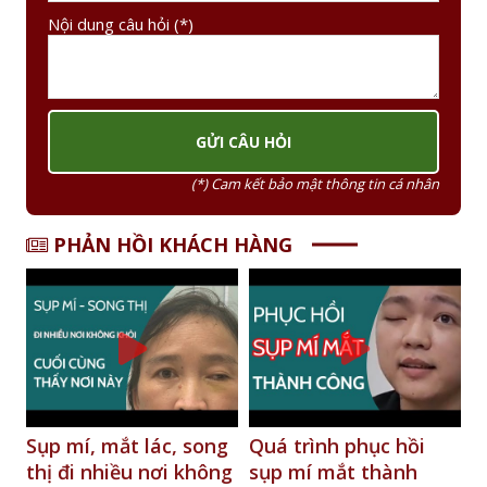
Nội dung câu hỏi (*)
(*) Cam kết bảo mật thông tin cá nhân
PHẢN HỒI KHÁCH HÀNG
t lác, song
Quá trình phục hồi
Laotian with 7
ều nơi không
sụp mí mắt thành
nerve palsy wa