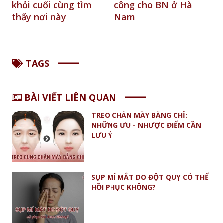
cùng tìm
công cho BN ở Hà
successfully t
ày
Nam
in Vietnam
TAGS
BÀI VIẾT LIÊN QUAN
TREO CHÂN MÀY BẰNG CHỈ:
NHỮNG ƯU - NHƯỢC ĐIỂM CẦN
LƯU Ý
SỤP MÍ MẮT DO ĐỘT QUỴ CÓ THỂ
HỒI PHỤC KHÔNG?