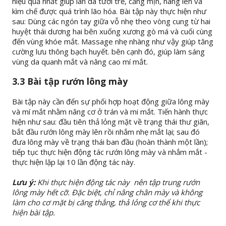
hiệu quả nhất giúp làn da tươi trẻ, căng mịn, nâng lên và
kìm chế được quá trình lão hóa. Bài tập này thực hiện như
sau: Dùng các ngón tay giữa vỗ nhẹ theo vòng cung từ hai
huyệt thái dương hai bên xuống xương gò má và cuối cùng
đến vùng khóe mắt. Massage nhẹ nhàng như vậy giúp tăng
cường lưu thông bạch huyết. bên cạnh đó, giúp làm sáng
vùng da quanh mắt và nâng cao mí mắt.
3.3 Bài tập rướn lông mày
Bài tập này cần đến sự phối hợp hoạt động giữa lông mày
và mí mắt nhằm nâng cơ ở trán và mi mắt. Tiến hành thực
hiện như sau: đầu tiên thả lỏng mặt về trạng thái thư giãn,
bắt đầu rướn lông mày lên rồi nhắm nhẹ mắt lại; sau đó
đưa lông mày về trạng thái ban đầu (hoàn thành một lần);
tiếp tục thực hiện động tác rướn lông mày và nhắm mắt -
thực hiện lặp lại 10 lần động tác này.
Lưu ý:
Khi thực hiện động tác này nên tập trung rướn
lông mày hết cỡ. Đặc biệt, chỉ nâng chân mày và không
làm cho cơ mặt bị căng thẳng, thả lỏng cơ thể khi thực
hiện bài tập.