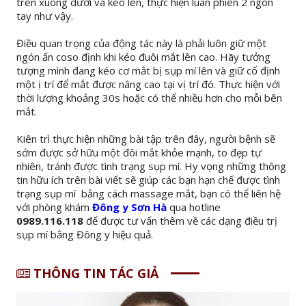
trên xuống dưới và kéo lên, thực hiện luân phiên 2 ngón
tay như vậy.
Điều quan trọng của động tác này là phải luôn giữ một
ngón ấn coso định khi kéo đuôi mắt lên cao. Hãy tưởng
tượng mình đang kéo cơ mắt bị sụp mí lên và giữ cố định
một ị trí để mắt được nâng cao tại vị trí đó. Thực hiện với
thời lượng khoảng 30s hoặc có thể nhiều hơn cho mỗi bên
mắt.
Kiên trì thực hiện những bài tập trên đây, người bệnh sẽ
sớm được sở hữu một đôi mắt khỏe mạnh, to đẹp tự
nhiên, tránh được tình trạng sụp mí. Hy vọng những thông
tin hữu ích trên bài viết sẽ giúp các bạn hạn chế được tình
trạng sụp mí bằng cách massage mắt, bạn có thể liên hệ
với phòng khám
Đông y Sơn Hà
qua hotline
0989.116.118
để được tư vấn thêm về các dạng điều trị
sụp mí bằng Đông y hiệu quả.
THÔNG TIN TÁC GIẢ