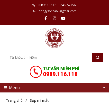
0989.116.118 - 02466527565
dongysonha68@gmail.com
TƯ VẤN MIỄN PHÍ
0989.116.118
Menu
Trang chủ
/
Sụp mí mắt