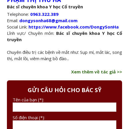
Bác sĩ chuyên khoa Y học Cổ truyền
Telephone:
0963.322.389
Email:
dongysonha68@gmail.com
Social Link:
https://www.facebook.com/DongySonHa
Lĩnh vực/ Chuyên môn:
Bác sĩ chuyên khoa Y học Cổ
truyền
Chuyên điều trị các bệnh về mắt như: Sụp mí, mắt lác, song
thị, mắt lồi, viêm màng bồ đào...
Xem thêm về tác giả >>
GỬI CÂU HỎI CHO BÁC SỸ
Tên của bạn (*):
Số điện thoại (*):