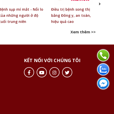
Bệnh sụp mí mắt - Nỗi lo
Điều trị bệnh song thị
Chữa 
của những người ở độ
bằng Đông y, an toàn,
đông 
tuổi trung niên
hiệu quả cao
Xem thêm >>
KẾT NỐI VỚI CHÚNG TÔI