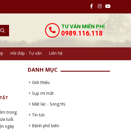
TƯ VẤN MIỄN PHÍ
0989.116.118
yp
Hỏi đáp - Tư vấn
Liên hệ
DANH MỤC
Giới thiệu
Sụp mí mắt
 TẬT
Mắt lác - Song thị
iếm trong
Tin tức
ứa tuổi.
Bệnh phổ biến
iện ngày