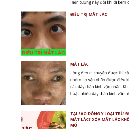
Hiện tượng này đôi khi đi kèm 
mỏi mắt, nhức đầu hoặc nhìn m
ĐIỀU TRỊ MẮT LÁC
nhiều người không khỏi lo lắng.
chất, đây là biểu hiện của lác đi
Vậy lác điều tiết là gì và cơ ch
đến tình trạng này?
MẮT LÁC
Lòng đen di chuyển được thì cầ
nhóm cơ vận nhãn được điều kh
các dây thần kinh vận nhãn. Kh
hoặc nhiều dây thần kinh vận n
ảnh hưởng, không điều khiển 
cầu sẽ dẫn đến tình trạng lệch 
TẠI SAO ĐÔNG Y LOẠI TRỪ 
cầu, mắt lác Phương pháp điều trị: Phục
MẮT LÁC? XÓA MẮT LÁC KH
hồi dây thần kinh vận nhãn kh
MỔ
trở lại, điều khiển được nhãn cầu