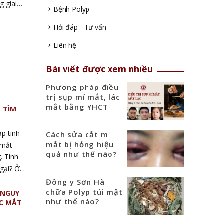
g giai
Bệnh Polyp
 mắt khiến
 thể gây
Hỏi đáp - Tư vấn
i
Liên hệ
àm mất
n trong
Bài viết được xem nhiều
gày. Người
hể là dấu
Phương pháp điều
trị sụp mí mắt, lác
tính liên
mắt bằng YHCT
? TÌM
 tìm
i.
ặp tình
Cách sửa cắt mí
mắt bị hỏng hiệu
 mắt
quả như thế nào?
. Tình
gại? Ở
ai đoạn các
Đông y Sơn Hà
chữa Polyp túi mật
ên tình
 NGUY
như thế nào?
ỤC MẮT
m dần, đây
g quá