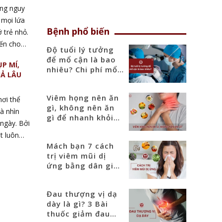
t trường
ởng nguy
y ảnh
 mọi lứa
Bệnh phổ biến
y cha mẹ
 trẻ nhỏ.
 Vậy làm
iến cho
Độ tuổi lý tưởng
 trạng mắt
hía trước
để mổ cận là bao
P MÍ,
 khác
nhiêu? Chi phí mổ
UẢ LÂU
cận mới nhất 2025
ng trong
g hay ra
Viêm họng nên ăn
nơi thể
goài nguy
gì, không nên ăn
à nhìn
ắc phục
gì để nhanh khỏi
ngày. Bởi
bệnh?
t luôn
Mách bạn 7 cách
ay những
trị viêm mũi dị
 thị - lác
ứng bằng dân gian
uổi gây
tại nhà
sống. Một
Đau thượng vị dạ
c nhiều
dày là gì? 3 Bài
ậy, có
thuốc giảm đau
phục