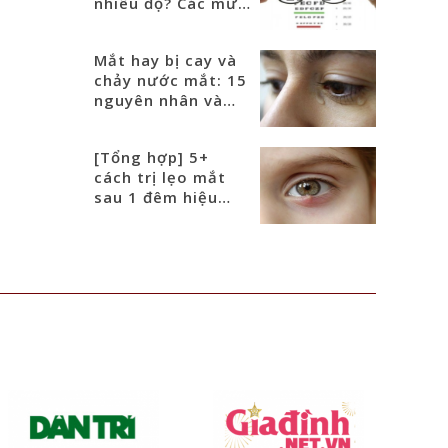
nhiêu độ? Các mức
độ cận phổ biến
Mắt hay bị cay và
chảy nước mắt: 15
nguyên nhân và
cách điều trị
[Tổng hợp] 5+
cách trị lẹo mắt
sau 1 đêm hiệu
quả nhanh nhất