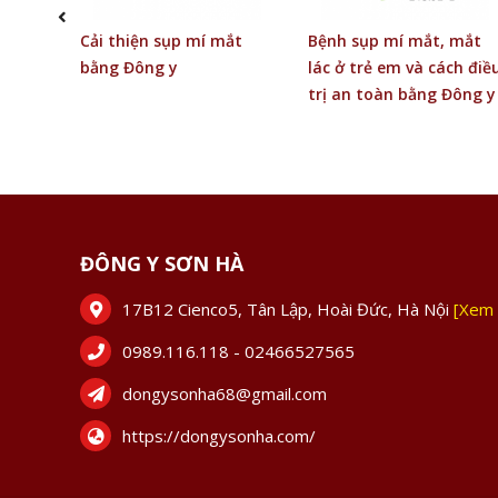
y:
Cải thiện sụp mí mắt
Bệnh sụp mí mắt, mắt
n
bằng Đông y
lác ở trẻ em và cách điề
trị an toàn bằng Đông y
ĐÔNG Y SƠN HÀ
17B12 Cienco5, Tân Lập, Hoài Đức, Hà Nội
[Xem 
0989.116.118 - 02466527565
dongysonha68@gmail.com
https://dongysonha.com/