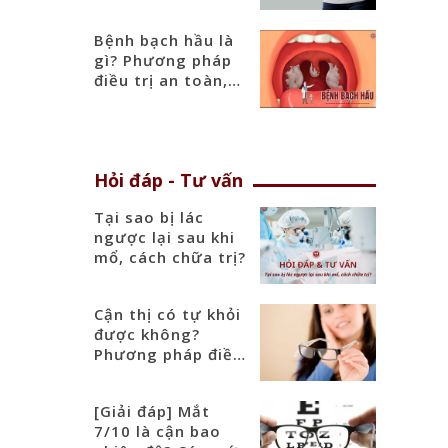
thượng vị hiệu quả
g tìm
Bệnh bạch hầu là
gì? Phương pháp
điều trị an toàn,
hiệu quả
Hỏi đáp - Tư vấn
Tại sao bị lác
ngược lại sau khi
mổ, cách chữa trị?
Cận thị có tự khỏi
được không?
Phương pháp điều
trị hiệu quả nhất
[Giải đáp] Mắt
7/10 là cận bao