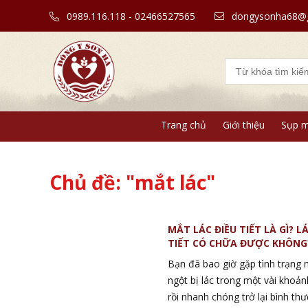
0989.116.118 - 02466527565
dongysonha68@g
Trang chủ
Giới thiệu
Sụp m
Chủ đề: "mắt lác"
MẮT LÁC ĐIỀU TIẾT LÀ GÌ? L
TIẾT CÓ CHỮA ĐƯỢC KHÔNG
Bạn đã bao giờ gặp tình trạng 
ngột bị lác trong một vài khoả
rồi nhanh chóng trở lại bình th