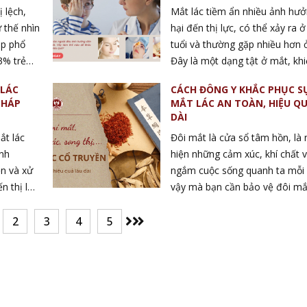
nguy hiểm. Tuy nhiên, một số í
ị lệch,
Mắt lác tiềm ẩn nhiều ảnh hư
hợp, lác mắt ở trẻ kéo dài, gâ
ư thế nhìn
hại đến thị lực, có thể xảy ra ở
hưởng đến thị lực mắt, lúc nà
ặp phổ
tuổi và thường gặp nhiều hơn ở
cần sớm đưa trẻ đi khám mắt.
3% trẻ
Đây là một dạng tật ở mắt, kh
như thế nào để nhận biết tình
ên gia
hai mắt không nhìn thẳng về p
 LÁC
CÁCH ĐÔNG Y KHẮC PHỤC SỤ
lác giả?
c trị tận
được mà nhìn theo các hướng
PHÁP
MẮT LÁC AN TOÀN, HIỆU Q
 mất đi
nhau. Một mắt có thể nhìn thẳ
DÀI
g nhược
khi mắt còn lại hướng vào tron
ắt lác
Đôi mắt là cửa sổ tâm hồn, là 
 pháp trị
ngoài. Vậy lác trong hay lác n
nh
hiện những cảm xúc, khí chất v
ng tìm
hiểm hơn? Làm thế nào để kh
ện và xử
ngắm cuộc sống quanh ta mỗi 
t lác,
được tình trạng mắt lác?
n thị lực
vậy mà bạn cần bảo vệ đôi mắ
theo biểu
khỏe mạnh. Tuy nhiên, hiện n
iến nhất
vấn đề về mắt như sụp mí, song
2
3
4
5
hiên. Vậy
ngày càng phổ biến ở mọi lứa t
nhau như
nên nhiều bất tiện trong cuộc 
p chữa
trong những phương pháp đượ
người lựa chọn đó là Đông Y. V
nên lựa chọn Đông Y để khắc 