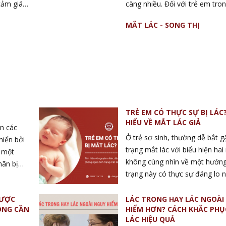
cảm giác
càng nhiều. Đối với trẻ em tron
ờ, khiến
đoạn phát triển: tình trạng lác
MẮT LÁC - SONG THỊ
 Thực
cho thị giác kém phát triển, có
ều tiết.
nhược thị, mắt ngày càng mờ. Vớ
ế nào dẫn
người trưởng thành, lác mắt l
thẩm mỹ và gây trở ngại rất lớ
giao tiếp, và công việc hàng n
lớn tuổi, lác mắt đột ngột có t
hiệu cảnh báo một bệnh lý cấp 
TRẺ EM CÓ THỰC SỰ BỊ LÁC
quan, do đó cần phải khám và
HIỂU VỀ MẮT LÁC GIẢ
nguyên nhân để điều trị kịp thờ
n các
Ở trẻ sơ sinh, thường dễ bắt g
iển bởi
trạng mắt lác với biểu hiện hai
i một
không cùng nhìn về một hướng
hãn bị
trạng này có thực sự đáng lo n
được nhãn
giai đoạn 4-6 tháng tuổi, là gi
trục nhãn
cơ vòng mắt đang phát triển n
ĐƯỢC
LÁC TRONG HAY LÁC NGOÀI
ÔNG CẦN
HIỂM HƠN? CÁCH KHẮC PH
trạng mắt lác trước đó sẽ giả
ỏe mạnh
LÁC HIỆU QUẢ
là hiện tượng mắt lác giả khôn
 thì tình