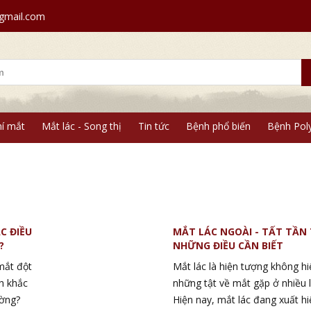
mail.com
í mắt
Mắt lác - Song thị
Tin tức
Bệnh phổ biến
Bệnh Pol
ÁC ĐIỀU
MẮT LÁC NGOÀI - TẤT TẦN
?
NHỮNG ĐIỀU CẦN BIẾT
mắt đột
Mắt lác là hiện tượng không h
nh khắc
những tật về mắt gặp ở nhiều l
ường?
Hiện nay, mắt lác đang xuất h