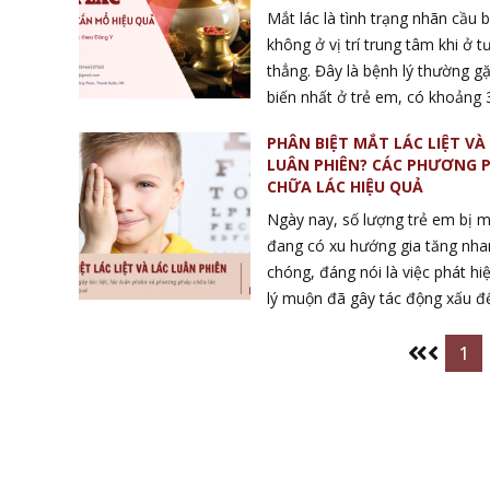
Mắt lác là tình trạng nhãn cầu b
trạng lác được khắc phục
không ở vị trí trung tâm khi ở t
thẳng. Đây là bệnh lý thường g
biến nhất ở trẻ em, có khoảng 
em xuất hiện mắt lác. Các chuy
PHÂN BIỆT MẮT LÁC LIỆT VÀ
cho biết, mắt lác nếu không đượ
LUÂN PHIÊN? CÁC PHƯƠNG 
gốc có thể khiến ½ số trẻ bị lác
CHỮA LÁC HIỆU QUẢ
một phần thị lực do biến chứn
Ngày nay, số lượng trẻ em bị m
thị. Hiện nay, Đông Y là phương
đang có xu hướng gia tăng nha
lác đem đến nhiều hiệu quả. Cù
chóng, đáng nói là việc phát hi
hiểu phương pháp Đông Y trị mắ
lý muộn đã gây tác động xấu đế
xoá lác không cần mổ?
bởi có đến 70% trẻ bị lác kèm 
hiện của các tật khúc xạ. Phổ b
1
là hai dạng lác liệt và lác luân p
lác liệt và lác luân phiên khác 
thế nào? Tìm hiểu phương phá
lác liệt và lác luân phiên