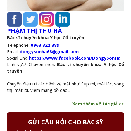
PHẠM THỊ THU HÀ
Bác sĩ chuyên khoa Y học Cổ truyền
Telephone:
0963.322.389
Email:
dongysonha68@gmail.com
Social Link:
https://www.facebook.com/DongySonHa
Lĩnh vực/ Chuyên môn:
Bác sĩ chuyên khoa Y học Cổ
truyền
Chuyên điều trị các bệnh về mắt như: Sụp mí, mắt lác, song
thị, mắt lồi, viêm màng bồ đào...
Xem thêm về tác giả >>
GỬI CÂU HỎI CHO BÁC SỸ