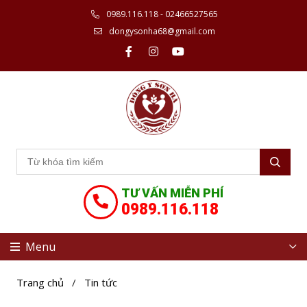
0989.116.118 - 02466527565
dongysonha68@gmail.com
TƯ VẤN MIỄN PHÍ
0989.116.118
Menu
Trang chủ
/
Tin tức