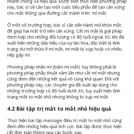
nhanh chóng và hiệu quả. Được biết thực hiện phương pháp
này, bác sĩ sẽ cần tạo một cuộc tiểu phẫu để tạo cân xứng
cho mắt thông qua đường cắt mảnh trên mí mắt.
Ở một số trường hợp, bác sĩ cần tiến hành mở khóe mắt
để giúp hai mắt trở nên cân xứng. Cắt mí mắt là giải pháp
thích hợp cho những đối tượng có độ tuổi ngoài 30, khi đã
xuất hiện những dấu hiệu của sự lão hóa, đặc biệt là tình
trạng dư mỡ thừa ở mí mắt, mí mắt bị sụp hoặc có nhiều
nếp gấp mí.
Phương pháp nhấn mí (bấm mí mắt): tuy không phải là
phương pháp phẫu thuật xâm lấn như cắt mí mắt nhưng
cũng đem đến những kết quả vô cùng khả quan. Đối với
phương pháp này, các chuyên gia đề xuất áp dụng cho
những trường hợp có độ tuổi dưới 30, tuy xuất hiện tình
trạng mắt to mắt nhỏ nhưng không bị sụp mí mắt.
4.2 Bài tập trị mắt to mắt nhỏ hiệu quả
Thực hiện bài tập massage điều trị mắt to mắt nhỏ cũng
đem đến những hiệu quả tích cực. Bài tập được thực hiện
rất đơn giản thông qua các bước sau: