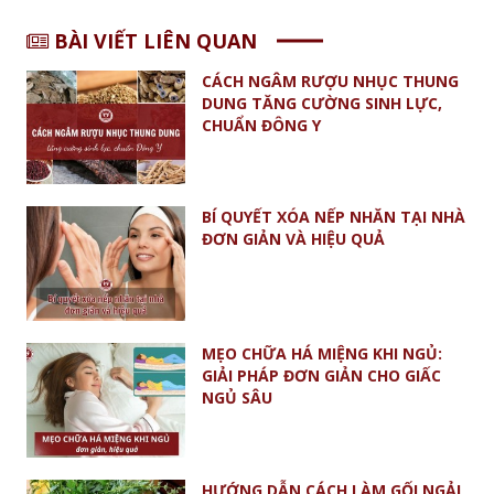
BÀI VIẾT LIÊN QUAN
CÁCH NGÂM RƯỢU NHỤC THUNG
DUNG TĂNG CƯỜNG SINH LỰC,
CHUẨN ĐÔNG Y
BÍ QUYẾT XÓA NẾP NHĂN TẠI NHÀ
ĐƠN GIẢN VÀ HIỆU QUẢ
MẸO CHỮA HÁ MIỆNG KHI NGỦ:
GIẢI PHÁP ĐƠN GIẢN CHO GIẤC
NGỦ SÂU
HƯỚNG DẪN CÁCH LÀM GỐI NGẢI