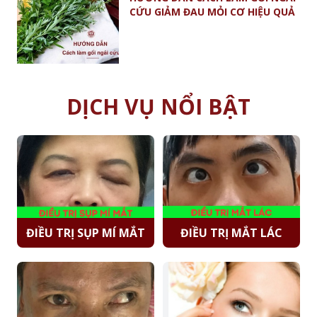
CỨU GIẢM ĐAU MỎI CƠ HIỆU QUẢ
DỊCH VỤ NỔI BẬT
ĐIỀU TRỊ SỤP MÍ MẮT
ĐIỀU TRỊ MẮT LÁC