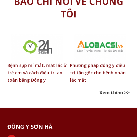
BÁO CHÍ NÓI VỀ CHÚNG
TÔI
Bệnh sụp mí mắt, mắt lác ở
Phương pháp đông y điều
Đị
trẻ em và cách điều trị an
trị tận gốc cho bệnh nhân
bằ
toàn bằng Đông y
lác mắt
Xem thêm >>
ĐÔNG Y SƠN HÀ