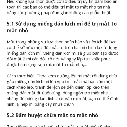
Nếu không lựa chọn được cơ sở điều trị uy tín đảm bảo an
toàn thì các bạn có thể điều trị mắt to mắt nhỏ tại nhà
bằng các phương pháp đơn giản không cần phẫu thuật.
5.1 Sử dụng miếng dán kích mí để trị mắt to
mắt nhỏ
Một trong những sự lựa chọn hoàn hảo và tiện ích để bạn
có thể sở hữu một đôi mắt to tròn hai mí chính là sử dụng
miếng dán kích mí. Miếng dán kích mí sẽ giúp bạn tạo được
đôi mắt 2 mí cân đối, rõ nét và ngay lập tức khắc phục
được tình trạng sụp mí, mắt to mắt nhỏ,...
Cách thực hiện: Thoa kem dưỡng lên mí mắt rồi dùng nhíp
gắp miếng dán kích mí lên vị trí mí mắt mà bạn cần một
cách khéo léo, tránh để lệch sẽ đến khiến lớp keo trên
miếng dán mất đi. Cuối cùng, dùng ngón trỏ miết nhẹ
nhàng để miếng dán dính chặt vào mí mắt, bạn có thể định
hình lại nếp mí bằng cây nhựa chữ Y.
5.2 Bấm huyệt chữa mắt to mắt nhỏ
Theo Đông Y, bấm huyệt chữa mắt to mắt nhỏ sẽ giúp