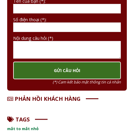
Tên của bạn (*):
Số điện thoại (*):
Nội dung câu hỏi (*)
(*) Cam kết bảo mật thông tin cá nhân
PHẢN HỒI KHÁCH HÀNG
TAGS
mắt to mắt nhỏ