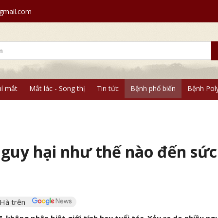
mail.com
í mắt
Mắt lác - Song thị
Tin tức
Bệnh phổ biến
Bệnh Pol
 nguy hại như thế nào đến sức
 Hà trên