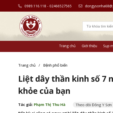
0989.116.118 - 02466527565
dongysonha68@g
Trang chủ
Giới thiệu
Sụp m
Trang chủ
/
Bệnh phổ biến
Liệt dây thần kinh số 7
khỏe của bạn
Tác giả:
Phạm Thị Thu Hà
Theo dõi Đông Y Sơn