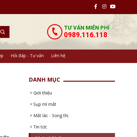
TƯ VẤN MIỄN PHÍ
0989.116.118
yp
Hỏi đáp - Tư vấn
Liên hệ
DANH MỤC
Giới thiệu
Sụp mí mắt
Mắt lác - Song thị
Tin tức