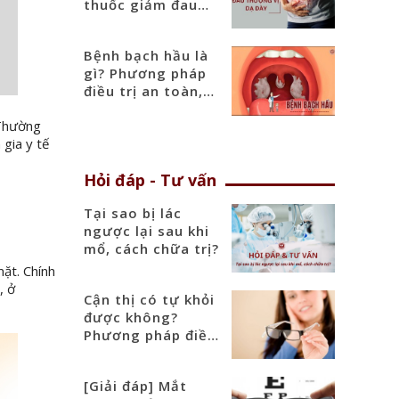
thuốc giảm đau
thượng vị hiệu quả
Bệnh bạch hầu là
gì? Phương pháp
điều trị an toàn,
hiệu quả
 Thường
 gia y tế
Hỏi đáp - Tư vấn
Tại sao bị lác
ngược lại sau khi
mổ, cách chữa trị?
ặt. Chính
, ở
Cận thị có tự khỏi
được không?
Phương pháp điều
trị hiệu quả nhất
[Giải đáp] Mắt