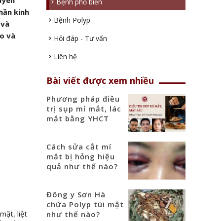
guyên
Bệnh phổ biến
hần kinh
Bệnh Polyp
 và
ào và
Hỏi đáp - Tư vấn
Liên hệ
Bài viết được xem nhiều
Phương pháp điều
trị sụp mí mắt, lác
mắt bằng YHCT
Cách sửa cắt mí
mắt bị hỏng hiệu
quả như thế nào?
Đông y Sơn Hà
chữa Polyp túi mật
mặt, liệt
như thế nào?