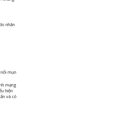
 do nhãn
.
 nổi mụn
tính mạng
ểu hiện
vấn và có