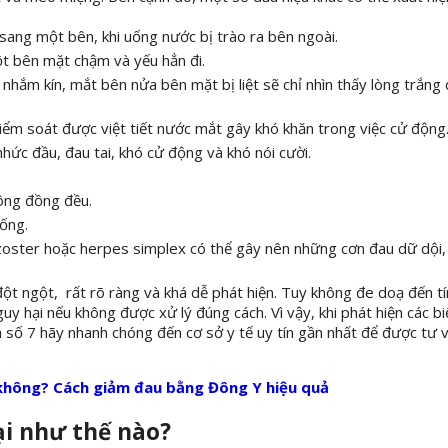
sang một bên, khi uống nước bị trào ra bên ngoài.
t bên mặt chậm và yếu hẳn đi.
nhắm kín, mắt bên nửa bên mặt bị liệt sẽ chỉ nhìn thấy lòng trắng
iểm soát được việt tiết nước mắt gây khó khăn trong việc cử động
nhức đầu, đau tai, khó cử động và khó nói cười.
ông đồng đều.
uống.
 zoster hoặc herpes simplex có thể gây nên những cơn đau dữ dội,
 đột ngột, rất rõ ràng và khá dễ phát hiện. Tuy không đe doạ đến 
y hại nếu không được xử lý đúng cách. Vì vậy, khi phát hiện các bi
h số 7 hãy nhanh chóng đến cơ sở y tế uy tín gần nhất để được tư 
 không? Cách giảm đau bằng Đông Y hiệu quả
hại như thế nào?