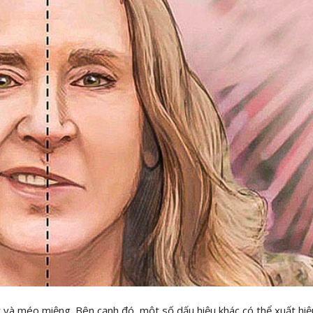
 mặt và méo miệng. Bên cạnh đó, một số dấu hiệu khác có thể xuất hi