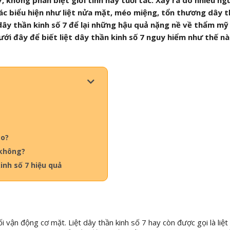
7, không phân biệt giới tính hay tuổi tác. Xảy ra do nhiều n
 các biểu hiện như liệt nửa mặt, méo miệng, tổn thương dây t
ây thần kinh số 7 để lại những hậu quả nặng nề về thẩm mỹ
ới đây để biết liệt dây thần kinh số 7 nguy hiểm như thế n
ào?
 không?
inh số 7 hiệu quả
 vận động cơ mặt. Liệt dây thần kinh số 7 hay còn được gọi là liệt 