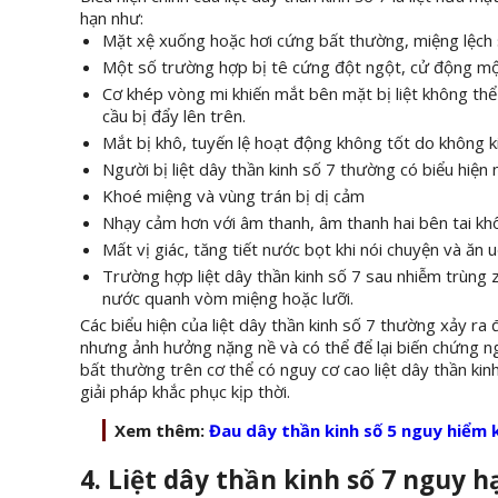
hạn như:
Mặt xệ xuống hoặc hơi cứng bất thường, miệng lệch 
Một số trường hợp bị tê cứng đột ngột, cử động mộ
Cơ khép vòng mi khiến mắt bên mặt bị liệt không thể 
cầu bị đẩy lên trên.
Mắt bị khô, tuyến lệ hoạt động không tốt do không k
Người bị liệt dây thần kinh số 7 thường có biểu hiện 
Khoé miệng và vùng trán bị dị cảm
Nhạy cảm hơn với âm thanh, âm thanh hai bên tai kh
Mất vị giác, tăng tiết nước bọt khi nói chuyện và ăn 
Trường hợp liệt dây thần kinh số 7 sau nhiễm trùng
nước quanh vòm miệng hoặc lưỡi.
Các biểu hiện của liệt dây thần kinh số 7 thường xảy ra
nhưng ảnh hưởng nặng nề và có thể để lại biến chứng ngu
bất thường trên cơ thể có nguy cơ cao liệt dây thần kin
giải pháp khắc phục kịp thời.
Xem thêm:
Đau dây thần kinh số 5 nguy hiểm
4. Liệt dây thần kinh số 7 nguy 