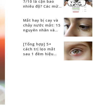
7/10 là cận bao
nhiêu độ? Các mức
độ cận phổ biến
Mắt hay bị cay và
chảy nước mắt: 15
nguyên nhân và
cách điều trị
[Tổng hợp] 5+
cách trị lẹo mắt
sau 1 đêm hiệu
quả nhanh nhất