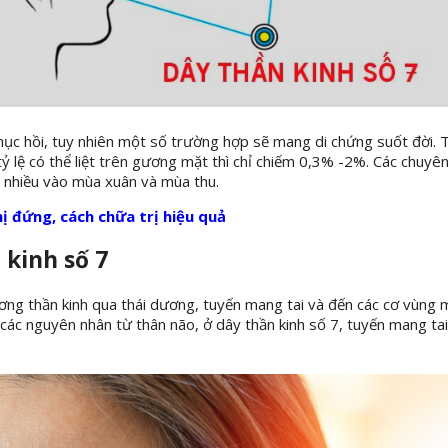
 phục hồi, tuy nhiên một số trường hợp sẽ mang di chứng suốt đời.
 tỷ lệ có thể liệt trên gương mặt thì chỉ chiếm 0,3% -2%. Các chuyên
h nhiều vào mùa xuân và mùa thu.
hị đứng, cách chữa trị hiệu quả
 kinh số 7
ơng thần kinh qua thái dương, tuyến mang tai và đến các cơ vùng m
 các nguyên nhân từ thân não, ở dây thần kinh số 7, tuyến mang tai