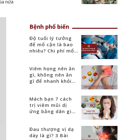
của nửa
Bệnh phổ biến
Độ tuổi lý tưởng
để mổ cận là bao
nhiêu? Chi phí mổ
cận mới nhất 2025
Viêm họng nên ăn
gì, không nên ăn
gì để nhanh khỏi
bệnh?
Mách bạn 7 cách
trị viêm mũi dị
ứng bằng dân gian
tại nhà
Đau thượng vị dạ
dày là gì? 3 Bài