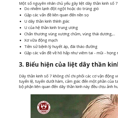
Một số nguyên nhân chủ yếu gây liệt dây thần kinh số 7
Do nhiễm lạnh đột ngột hoặc do trúng gió
Gặp các vấn đề liên quan đến nền sọ
U dây thần kinh thính giác
U của hệ thần kinh trung ương
Chấn thương vùng xương chũm, vùng thái dương,...
Xơ vữa động mạch
Tiền sử bệnh lý huyết áp, đái tháo đường
Gặp các vấn đề về hô hấp như viêm tai - mũi - họn
3. Biểu hiện của liệt dây thần kin
Dây thần kinh số 7 không chỉ chi phối các cơ vận động 
tuyến lệ, tuyến dưới hàm, cảm giác đến một phần của tai 
bộ phận liên quan đến dây thần kinh này đều chịu ảnh h