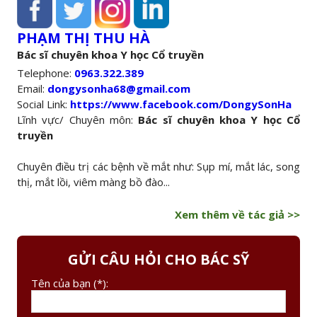
PHẠM THỊ THU HÀ
Bác sĩ chuyên khoa Y học Cổ truyền
Telephone:
0963.322.389
Email:
dongysonha68@gmail.com
Social Link:
https://www.facebook.com/DongySonHa
Lĩnh vực/ Chuyên môn:
Bác sĩ chuyên khoa Y học Cổ
truyền
Chuyên điều trị các bệnh về mắt như: Sụp mí, mắt lác, song
thị, mắt lồi, viêm màng bồ đào...
Xem thêm về tác giả >>
GỬI CÂU HỎI CHO BÁC SỸ
Tên của bạn (*):