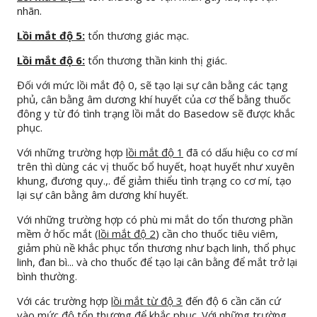
nhãn.
Lồi mắt độ 5:
tổn thương giác mạc.
Lồi mắt độ 6:
tổn thương thần kinh thị giác.
Đối với mức lồi mắt độ 0, sẽ tạo lại sự cân bằng các tạng
phủ, cân bằng âm dương khí huyết của cơ thể bằng thuốc
đông y từ đó tình trạng lồi mắt do Basedow sẽ được khắc
phục.
Với những trường hợp
lồi mắt độ 1
đã có dấu hiệu co cơ mí
trên thì dùng các vị thuốc bổ huyết, hoạt huyết như xuyên
khung, đương quy.,. để giảm thiểu tình trạng co cơ mí, tạo
lại sự cân bằng âm dương khí huyết.
Với những trường hợp có phù mi mắt do tổn thương phần
mềm ở hốc mắt (
lồi mắt độ 2
) cần cho thuốc tiêu viêm,
giảm phù nề khắc phục tổn thương như bạch linh, thổ phục
linh, đan bì... và cho thuốc để tạo lại cân bằng để mắt trở lại
bình thường.
Với các trường hợp
lồi mắt từ độ 3
đến độ 6 cần căn cứ
vào mức độ tổn thương để khắc phục. Với những trường