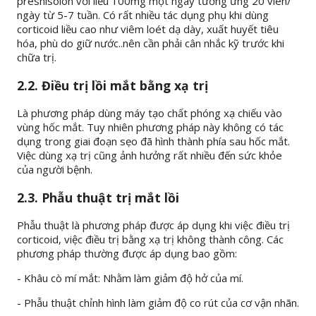
presnisolon với liều 100mg một ngày tương ứng 20 viên/
ngày từ 5-7 tuần. Có rất nhiều tác dụng phụ khi dùng
corticoid liều cao như viêm loét dạ dày, xuất huyết tiêu
hóa, phù do giữ nước..nên cần phải cân nhắc kỹ trước khi
chữa trị.
2.2. Điều trị lồi mắt bằng xạ trị
Là phương pháp dùng máy tạo chất phóng xạ chiếu vào
vùng hốc mắt. Tuy nhiên phương pháp này không có tác
dụng trong giai đoạn sẹo đã hình thành phía sau hốc mắt.
Việc dùng xạ trị cũng ảnh hưởng rất nhiều đến sức khỏe
của người bệnh.
2.3. Phẫu thuật trị mắt lồi
Phẫu thuật là phương pháp được áp dụng khi việc điều trị
corticoid, việc điều trị bằng xạ trị không thành công. Các
phương pháp thường được áp dụng bao gồm:
- Khâu cò mí mắt: Nhằm làm giảm độ hở của mí.
- Phẫu thuật chỉnh hình làm giảm độ co rút của cơ vận nhãn.