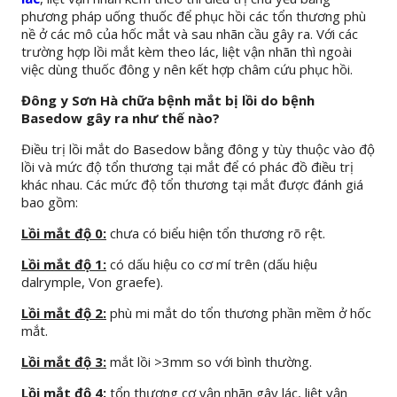
phương pháp uống thuốc để phục hồi các tổn thương phù
nề ở các mô của hốc mắt và sau nhãn cầu gây ra. Với các
trường hợp lồi mắt kèm theo lác, liệt vận nhãn thì ngoài
việc dùng thuốc đông y nên kết hợp châm cứu phục hồi.
Đông y Sơn Hà chữa bệnh mắt bị lồi do bệnh
Basedow gây ra như thế nào?
Điều trị lồi mắt do Basedow bằng đông y tùy thuộc vào độ
lồi và mức độ tổn thương tại mắt để có phác đồ điều trị
khác nhau. Các mức độ tổn thương tại mắt được đánh giá
bao gồm:
Lồi mắt độ 0:
chưa có biểu hiện tổn thương rõ rệt.
Lồi mắt độ 1:
có dấu hiệu co cơ mí trên (dấu hiệu
dalrymple, Von graefe).
Lồi mắt độ 2:
phù mi mắt do tổn thương phần mềm ở hốc
mắt.
Lồi mắt độ 3:
mắt lồi >3mm so với bình thường.
Lồi mắt độ 4:
tổn thương cơ vận nhãn gây lác, liệt vận