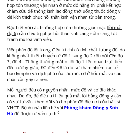
hợp tổn thương vận nhãn ở mức độ nặng thì phải kết hợp
châm cứu để thông kinh lạc đồng thời uống thuốc đông y
để kích thích phục hồi thần kinh vận nhãn từ bên trong.
Đặc biệt với các trường hợp tổn thương giác mạc (
lồi mắt
độ 6
) cần điều trị phục hồi thần kinh càng sớm càng tốt
tránh mù lòa vĩnh viễn.
Việc phân độ lồi trong điều trị chỉ có tính chất tương đối do
không nhất thiết chuyển từ độ 1 sang độ 2 rồi mới đến độ
3, độ 4... Thông thường mắt bị lồi độ 1 liên quan trực tiếp
đến cường giáp, Đ2 đến Đ6 là do sự thâm nhiễm các tế
bào lympho và dịch phù của các mô, cơ ở hốc mắt và sau
nhãn cầu gây ra nên.
Mỗi người đều có nguyên nhân, mức độ và cơ địa khác
nhau. Do đó, để điều trị hiệu quả mắt lồi bằng đông y cần
có sự tư vấn, theo dõi và cho phác đồ điều trị của bác sĩ
YHCT. Bệnh nhân liên hệ với
Phòng khám Đông y Sơn
Hà
để được tư vấn cụ thể