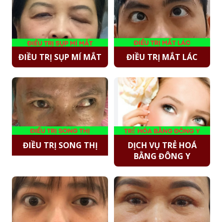
ĐIỀU TRỊ SỤP MÍ MẮT
ĐIỀU TRỊ MẮT LÁC
ĐIỀU TRỊ SONG THỊ
DỊCH VỤ TRẺ HOÁ
BẰNG ĐÔNG Y