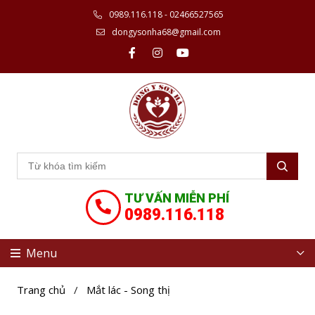
0989.116.118 - 02466527565
dongysonha68@gmail.com
TƯ VẤN MIỄN PHÍ
0989.116.118
Menu
Trang chủ
/
Mắt lác - Song thị