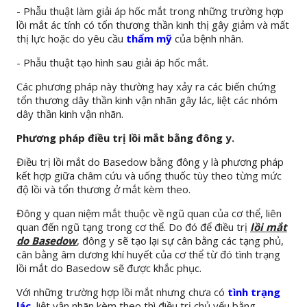
- Phẫu thuật làm giải áp hốc mắt trong những trường hợp
lồi mắt ác tính có tổn thương thần kinh thị gây giảm và mất
thị lực hoặc do yêu cầu
thẩm mỹ
của bệnh nhân.
- Phẫu thuật tạo hình sau giải áp hốc mắt.
Các phương pháp này thường hay xảy ra các biến chứng
tổn thương dây thần kinh vận nhãn gây lác, liệt các nhóm
dây thần kinh vận nhãn.
Phương pháp điều trị lồi mắt bằng đông y.
Điều trị lồi mắt do Basedow bằng đông y là phương pháp
kết hợp giữa châm cứu và uống thuốc tùy theo từng mức
độ lồi và tổn thương ở mắt kèm theo.
Đông y quan niệm mắt thuộc về ngũ quan của cơ thể, liên
quan đến ngũ tạng trong cơ thể. Do đó để điều trị
lồi mắt
do Basedow
, đông y sẽ tạo lại sự cân bằng các tạng phủ,
cân bằng âm dương khí huyết của cơ thể từ đó tình trạng
lồi mắt do Basedow sẽ được khắc phục.
Với những trường hợp lồi mắt nhưng chưa có
tình trạng
lác
, liệt vận nhãn kèm theo thì điều trị chủ yếu bằng