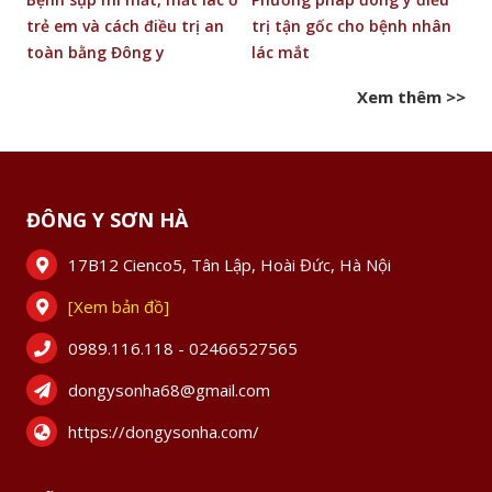
trẻ em và cách điều trị an
trị tận gốc cho bệnh nhân
b
toàn bằng Đông y
lác mắt
Xem thêm >>
ĐÔNG Y SƠN HÀ
17B12 Cienco5, Tân Lập, Hoài Đức, Hà Nội
[Xem bản đồ]
0989.116.118 - 02466527565
dongysonha68@gmail.com
https://dongysonha.com/