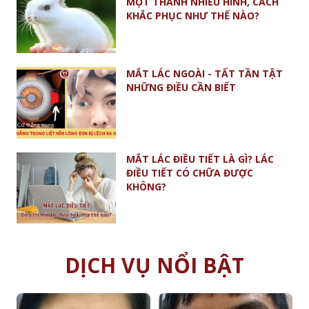
MỘT THÀNH NHIỀU HÌNH, CÁCH
KHẮC PHỤC NHƯ THẾ NÀO?
MẮT LÁC NGOÀI - TẤT TẦN TẬT
NHỮNG ĐIỀU CẦN BIẾT
MẮT LÁC ĐIỀU TIẾT LÀ GÌ? LÁC
ĐIỀU TIẾT CÓ CHỮA ĐƯỢC
KHÔNG?
DỊCH VỤ NỔI BẬT