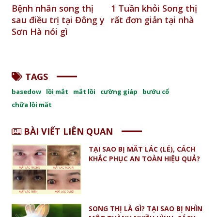
1 Tuần khỏi Song thị
Phản hồi của bệnh
S
 y
rất đơn giản tại nhà
nhân sụp mí, lác
t
ngoài - BN Đinh Công
k
Phúc
t
TAGS
basedow
lồi mắt
mắt lồi
cường giáp
bướu cổ
chữa lồi mắt
BÀI VIẾT LIÊN QUAN
TẠI SAO BỊ MẮT LÁC (LÉ), CÁCH
KHẮC PHỤC AN TOÀN HIỆU QUẢ?
SONG THỊ LÀ GÌ? TẠI SAO BỊ NHÌN