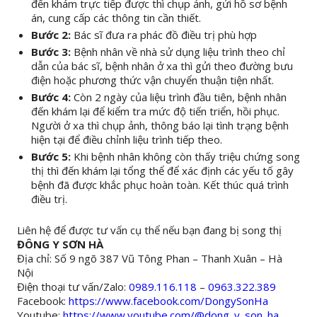
đến khám trực tiếp được thì chụp ảnh, gửi hồ sơ bệnh
án, cung cấp các thông tin cần thiết.
Bước 2:
Bác sĩ đưa ra phác đồ điều trị phù hợp
Bước 3:
Bệnh nhân về nhà sử dụng liệu trình theo chỉ
dẫn của bác sĩ, bệnh nhân ở xa thì gửi theo đường bưu
điện hoặc phương thức vận chuyển thuận tiện nhất.
Bước 4:
Còn 2 ngày của liệu trình đầu tiên, bệnh nhân
đến khám lại để kiểm tra mức độ tiến triển, hồi phục.
Người ở xa thì chụp ảnh, thông báo lại tình trạng bệnh
hiện tại để điều chỉnh liệu trình tiếp theo.
Bước 5:
Khi bệnh nhân không còn thấy triệu chứng song
thị thì đến khám lại tổng thể để xác định các yếu tố gây
bệnh đã được khắc phục hoàn toàn. Kết thúc quá trình
điều trị.
Liên hệ để được tư vấn cụ thể nếu bạn đang bị song thị
ĐÔNG Y SƠN HÀ
Địa chỉ: Số 9 ngõ 387 Vũ Tông Phan – Thanh Xuân – Hà
Nội
Điện thoại tư vấn/Zalo:
0989.116.118
–
0963.322.389
Facebook:
https://www.facebook.com/DongySonHa
Youtube:
https://www.youtube.com/@dong_y_son_ha