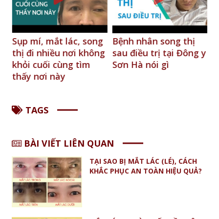
Sụp mí, mắt lác, song
Bệnh nhân song thị
thị đi nhiều nơi không
sau điều trị tại Đông y
g
khỏi cuối cùng tìm
Sơn Hà nói gì
thấy nơi này
TAGS
BÀI VIẾT LIÊN QUAN
TẠI SAO BỊ MẮT LÁC (LÉ), CÁCH
KHẮC PHỤC AN TOÀN HIỆU QUẢ?