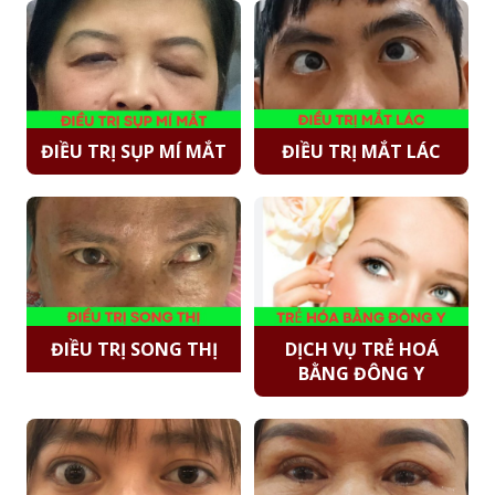
ĐIỀU TRỊ SỤP MÍ MẮT
ĐIỀU TRỊ MẮT LÁC
ĐIỀU TRỊ SONG THỊ
DỊCH VỤ TRẺ HOÁ
BẰNG ĐÔNG Y