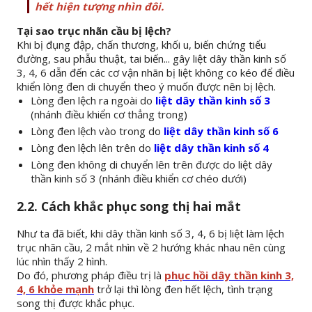
hết hiện tượng nhìn đôi.
Tại sao trục nhãn cầu bị lệch?
Khi bị đụng đập, chấn thương, khối u, biến chứng tiểu
đường, sau phẫu thuật, tai biến... gây liệt dây thần kinh số
3, 4, 6 dẫn đến các cơ vận nhãn bị liệt không co kéo để điều
khiển lòng đen di chuyển theo ý muốn được nên bị lệch.
Lòng đen lệch ra ngoài do
liệt dây thần kinh số 3
(nhánh điều khiển cơ thẳng trong)
Lòng đen lệch vào trong do
liệt dây thần kinh số 6
Lòng đen lệch lên trên do
liệt dây thần kinh số 4
Lòng đen không di chuyển lên trên được do liệt dây
thần kinh số 3 (nhánh điều khiển cơ chéo dưới)
2.2. Cách khắc phục song thị hai mắt
Như ta đã biết, khi dây thần kinh số 3, 4, 6 bị liệt làm lệch
trục nhãn cầu, 2 mắt nhìn về 2 hướng khác nhau nên cùng
lúc nhìn thấy 2 hình.
Do đó, phương pháp điều trị là
phục hồi dây thần kinh 3,
4, 6 khỏe mạnh
trở lại thì lòng đen hết lệch, tình trạng
song thị được khắc phục.