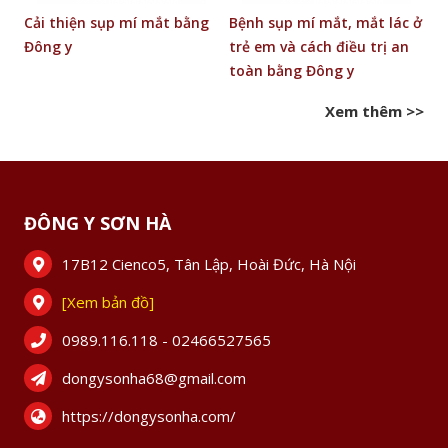
ng
Bệnh sụp mí mắt, mắt lác ở
Phương pháp đông y điều
trẻ em và cách điều trị an
trị tận gốc cho bệnh nhân
toàn bằng Đông y
lác mắt
Xem thêm >>
ĐÔNG Y SƠN HÀ
17B12 Cienco5, Tân Lập, Hoài Đức, Hà Nội
[Xem bản đồ]
0989.116.118 - 02466527565
dongysonha68@gmail.com
https://dongysonha.com/