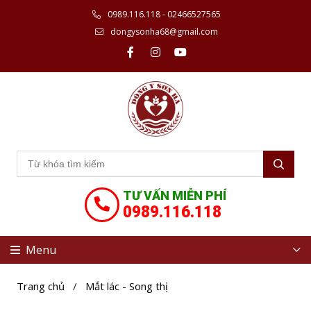
0989.116.118 - 02466527565
dongysonha68@gmail.com
TƯ VẤN MIỄN PHÍ
0989.116.118
Menu
Trang chủ
/
Mắt lác - Song thị