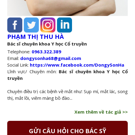
PHẠM THỊ THU HÀ
Bác sĩ chuyên khoa Y học Cổ truyền
Telephone:
0963.322.389
Email:
dongysonha68@gmail.com
Social Link:
https://www.facebook.com/DongySonHa
Lĩnh vực/ Chuyên môn:
Bác sĩ chuyên khoa Y học Cổ
truyền
Chuyên điều trị các bệnh về mắt như: Sụp mí, mắt lác, song
thị, mắt lồi, viêm màng bồ đào...
Xem thêm về tác giả >>
GỬI CÂU HỎI CHO BÁC SỸ