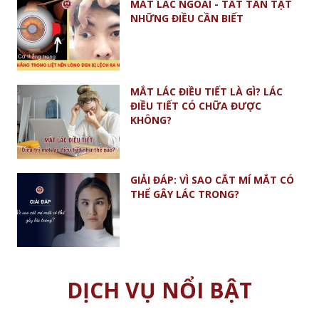
MẮT LÁC NGOÀI - TẤT TẦN TẬT
NHỮNG ĐIỀU CẦN BIẾT
MẮT LÁC ĐIỀU TIẾT LÀ GÌ? LÁC
ĐIỀU TIẾT CÓ CHỮA ĐƯỢC
KHÔNG?
GIẢI ĐÁP: VÌ SAO CẮT MÍ MẮT CÓ
THỂ GÂY LÁC TRONG?
DỊCH VỤ NỔI BẬT