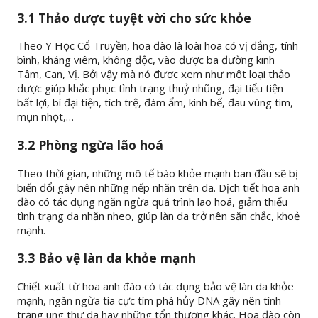
3.1 Thảo dược tuyệt vời cho sức khỏe
Theo Y Học Cổ Truyền, hoa đào là loài hoa có vị đắng, tính
bình, kháng viêm, không độc, vào được ba đường kinh
Tâm, Can, Vị. Bởi vậy mà nó được xem như một loại thảo
dược giúp khắc phục tình trạng thuỷ nhũng, đại tiểu tiện
bất lợi, bí đại tiện, tích trệ, đàm ẩm, kinh bế, đau vùng tim,
mụn nhọt,…
3.2 Phòng ngừa lão hoá
Theo thời gian, những mô tế bào khỏe mạnh ban đầu sẽ bị
biến đổi gây nên những nếp nhăn trên da. Dịch tiết hoa anh
đào có tác dụng ngăn ngừa quá trình lão hoá, giảm thiểu
tình trạng da nhăn nheo, giúp làn da trở nên săn chắc, khoẻ
mạnh.
3.3 Bảo vệ làn da khỏe mạnh
Chiết xuất từ hoa anh đào có tác dụng bảo vệ làn da khỏe
mạnh, ngăn ngừa tia cực tím phá hủy DNA gây nên tình
trạng ung thư da hay những tổn thương khác. Hoa đào còn