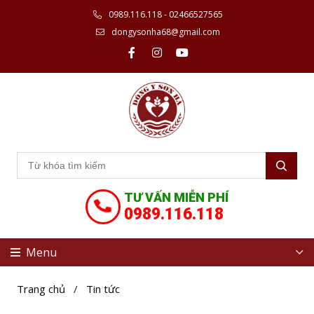
0989.116.118 - 02466527565
dongysonha68@gmail.com
TƯ VẤN MIỄN PHÍ
0989.116.118
Menu
Trang chủ
/
Tin tức