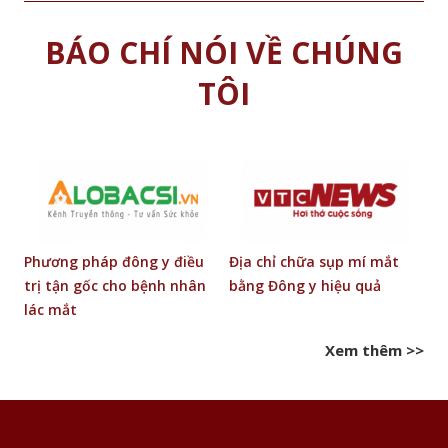
BÁO CHÍ NÓI VỀ CHÚNG
TÔI
 ở
Phương pháp đông y điều
Địa chỉ chữa sụp mí mắt
B
trị tận gốc cho bệnh nhân
bằng Đông y hiệu quả
c
lác mắt
t
Xem thêm >>