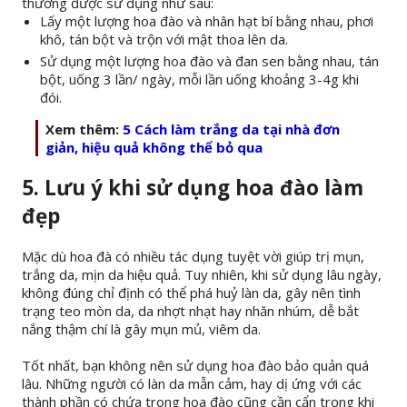
thường được sử dụng như sau:
Lấy một lượng hoa đào và nhân hạt bí bằng nhau, phơi
khô, tán bột và trộn với mật thoa lên da.
Sử dụng một lượng hoa đào và đan sen bằng nhau, tán
bột, uống 3 lần/ ngày, mỗi lần uống khoảng 3-4g khi
đói.
Xem thêm:
5 Cách làm trắng da tại nhà đơn
giản, hiệu quả không thể bỏ qua
5. Lưu ý khi sử dụng hoa đào làm
đẹp
Mặc dù hoa đà có nhiều tác dụng tuyệt vời giúp trị mụn,
trắng da, mịn da hiệu quả. Tuy nhiên, khi sử dụng lâu ngày,
không đúng chỉ định có thể phá huỷ làn da, gây nên tình
trạng teo mòn da, da nhợt nhạt hay nhăn nhúm, dễ bắt
nắng thậm chí là gây mụn mủ, viêm da.
Tốt nhất, bạn không nên sử dụng hoa đào bảo quản quá
lâu. Những người có làn da mẫn cảm, hay dị ứng với các
thành phần có chứa trong hoa đào cũng cần cẩn trọng khi