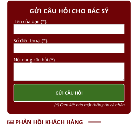
GỬI CÂU HỎI CHO BÁC SỸ
Tên của bạn (*):
Số điện thoại (*):
Nội dung câu hỏi (*)
(*) Cam kết bảo mật thông tin cá nhân
PHẢN HỒI KHÁCH HÀNG