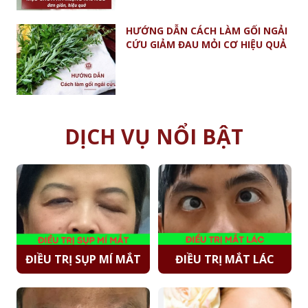
HƯỚNG DẪN CÁCH LÀM GỐI NGẢI
CỨU GIẢM ĐAU MỎI CƠ HIỆU QUẢ
DỊCH VỤ NỔI BẬT
ĐIỀU TRỊ SỤP MÍ MẮT
ĐIỀU TRỊ MẮT LÁC