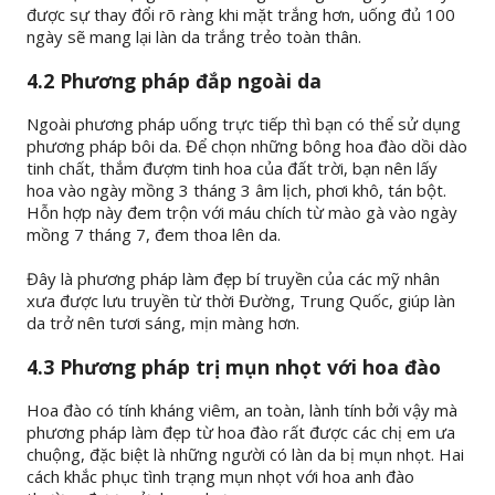
được sự thay đổi rõ ràng khi mặt trắng hơn, uống đủ 100
ngày sẽ mang lại làn da trắng trẻo toàn thân.
4.2 Phương pháp đắp ngoài da
Ngoài phương pháp uống trực tiếp thì bạn có thể sử dụng
phương pháp bôi da. Để chọn những bông hoa đào dồi dào
tinh chất, thắm đượm tinh hoa của đất trời, bạn nên lấy
hoa vào ngày mồng 3 tháng 3 âm lịch, phơi khô, tán bột.
Hỗn hợp này đem trộn với máu chích từ mào gà vào ngày
mồng 7 tháng 7, đem thoa lên da.
Đây là phương pháp làm đẹp bí truyền của các mỹ nhân
xưa được lưu truyền từ thời Đường, Trung Quốc, giúp làn
da trở nên tươi sáng, mịn màng hơn.
4.3 Phương pháp trị mụn nhọt với hoa đào
Hoa đào có tính kháng viêm, an toàn, lành tính bởi vậy mà
phương pháp làm đẹp từ hoa đào rất được các chị em ưa
chuộng, đặc biệt là những người có làn da bị mụn nhọt. Hai
cách khắc phục tình trạng mụn nhọt với hoa anh đào