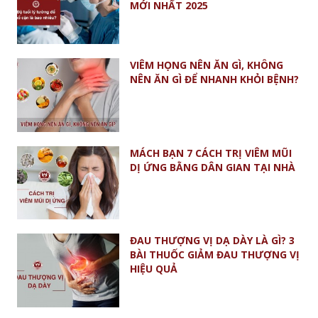
MỚI NHẤT 2025
VIÊM HỌNG NÊN ĂN GÌ, KHÔNG
NÊN ĂN GÌ ĐỂ NHANH KHỎI BỆNH?
MÁCH BẠN 7 CÁCH TRỊ VIÊM MŨI
DỊ ỨNG BẰNG DÂN GIAN TẠI NHÀ
ĐAU THƯỢNG VỊ DẠ DÀY LÀ GÌ? 3
BÀI THUỐC GIẢM ĐAU THƯỢNG VỊ
HIỆU QUẢ