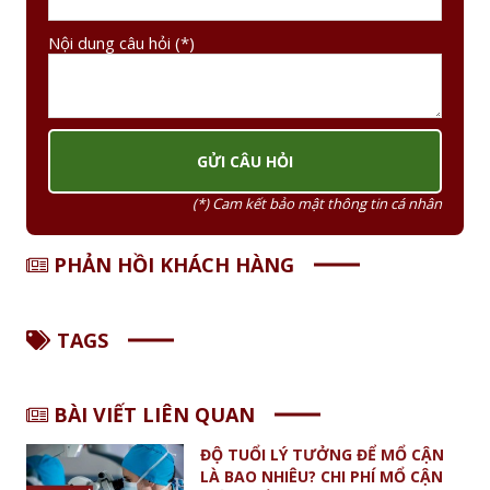
Nội dung câu hỏi (*)
(*) Cam kết bảo mật thông tin cá nhân
PHẢN HỒI KHÁCH HÀNG
TAGS
BÀI VIẾT LIÊN QUAN
ĐỘ TUỔI LÝ TƯỞNG ĐỂ MỔ CẬN
LÀ BAO NHIÊU? CHI PHÍ MỔ CẬN