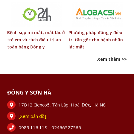
g
Bệnh sụp mí mắt, mắt lác ở
Phương pháp đông y điều
Đ
trẻ em và cách điều trị an
trị tận gốc cho bệnh nhân
b
toàn bằng Đông y
lác mắt
Xem thêm >>
ĐÔNG Y SƠN HÀ
17B12 Cienco5, Tân Lập, Hoài Đức, Hà Nội
[Xem bản đồ]
0989.116.118 - 02466527565