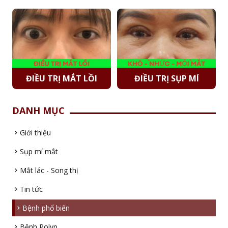
ĐIỀU TRỊ MẮT LỒI
ĐIỀU TRỊ SỤP MÍ
DANH MỤC
Giới thiệu
Sụp mí mắt
Mắt lác - Song thị
Tin tức
Bệnh phổ biến
Bệnh Polyp