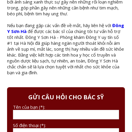
bởi ánh sáng xanh thực sự gây nên những rối loạn nghiêm
trọng, góp phần gây nên những căn bệnh như tim mạch,
béo phì, bệnh tim hay ung thư.
Nếu bạn đang gặp các vấn đề về mắt, hãy liên hệ với
Đông
Y Sơn Hà
để được các bác sĩ của chúng tôi tư vấn hỗ trợ
tốt nhất. Đông Y Sơn Hà - Phòng khám Đông Y uy tín số
#1 tại Hà Nội đã giúp hàng ngàn người thoát khỏi nỗi ám
ảnh về sụp mí, mắt lác, song thị hay nhiều vấn đề sức khỏe
khác. Bằng việc kết hợp các tinh hoa y học cổ truyền và
nguồn dược liệu sạch, tự nhiên, an toàn, Đông Y Sơn Hà
chắc chắn sẽ là lựa chọn tuyệt vời nhất cho sức khỏe của
bạn và gia đình.
GỬI CÂU HỎI CHO BÁC SỸ
Tên của bạn (*):
Số điện thoại (*):