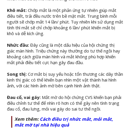
Khô mắt:
Chớp mắt là một phản ứng tự nhiên giúp mắt
điều tiết, trải đều nước trên bề mặt mắt. Trung bình mỗi
người sẽ chớp mắt 14 lần/ phút. Tuy nhiên khi sử dụng mắt
tính thì mắt sẽ chỉ chớp khoảng 6 lần/ phút khiến mắt bị
khô và dễ kích ứng.
Nhức đầu:
Đây cũng là một dấu hiệu của hội chứng thị
giác màn hình. Triệu chứng này thường do tư thế ngồi hay
khoảng cách giữa màn hình và mắt không phù hợp khiến
mắt phải điều tiết cực hạn gây đau đầu.
Song thị:
Cơ mắt bị suy yếu hoặc tổn thương các dây thần
kinh thị giác có thể khiến bạn nhìn một vật thành hai hình
ảnh, với các hình ảnh mờ bên cạnh hình ảnh thật.
Đau cổ, vai gáy:
Mắt mờ do hội chứng CVS khiến bạn phải
điều chỉnh tư thế để nhìn rõ hơn có thể gây nên tình trạng
đau cổ, đau lưng, mỏi vai gáy do sai tư thế ngồi.
Xem thêm:
Cách điều trị nhức mắt, mỏi mắt,
mắt mờ tại nhà hiệu quả