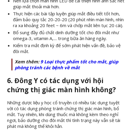
Nên lựa chọn màn hình LED để cải thiện hình ảnh sắc nét
giúp mắt thoải mái hơn.
Thực hiện các bài tập luyện giúp mắt điều tiết tốt hơn,
đảm bảo quy tắc 20-20-20 (20 phút nhìn màn hình, nhìn
ra xa khoảng 20 feet ~ 6m và chớp mắt liên tục 20 cái).
Bổ sung đầy đủ chất dinh dưỡng tốt cho đôi mắt như
omega-3, vitamin A,.... trong bữa ăn hàng ngày.
Kiểm tra mắt định kỳ để sớm phát hiện vấn đề, bảo vệ
đôi mắt.
Xem thêm:
9 Loại thực phẩm tốt cho mắt, giúp
phòng tránh các bệnh về mắt
6. Đông Y có tác dụng với hội
chứng thị giác màn hình không?
Những dược liệu y học cổ truyền có nhiều tác dụng tuyệt
vời có tác dụng phòng tránh chứng thị giác màn hình, bổ
mắt. Tuy nhiên, khi dùng thuốc mà không kèm theo nghỉ
ngơi, bảo dưỡng cho đôi mắt thì tình trạng này vẫn sẽ tái
phát mà không thể khỏi hẳn.