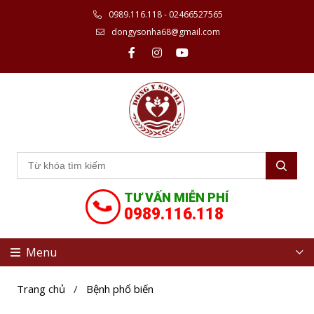
0989.116.118 - 02466527565
dongysonha68@gmail.com
TƯ VẤN MIỄN PHÍ
0989.116.118
Menu
Trang chủ
/
Bệnh phổ biến