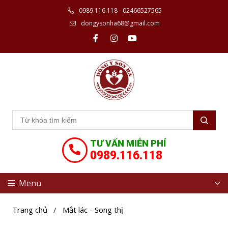
0989.116.118 - 02466527565
dongysonha68@gmail.com
TƯ VẤN MIỄN PHÍ
0989.116.118
Menu
Trang chủ
/
Mắt lác - Song thị