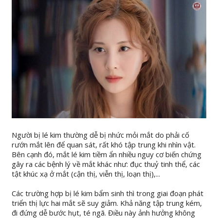
Người bị lé kim thường dễ bị nhức mỏi mắt do phải cố
rướn mắt lên để quan sát, rất khó tập trung khi nhìn vật.
Bên cạnh đó, mắt lé kim tiềm ẩn nhiều nguy cơ biến chứng
gây ra các bệnh lý về mắt khác như: đục thuỷ tinh thể, các
tật khúc xạ ở mắt (cận thị, viễn thị, loạn thị),...
Các trường hợp bị lé kim bẩm sinh thì trong giai đoạn phát
triển thị lực hai mắt sẽ suy giảm. Khả năng tập trung kém,
đi đứng dễ bước hụt, té ngã. Điều này ảnh hưởng không