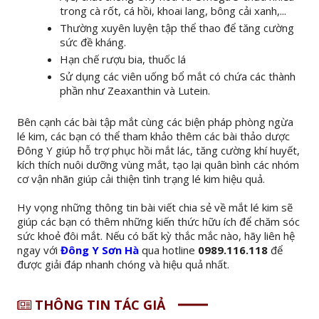
trong cà rốt, cá hồi, khoai lang, bông cải xanh,...
Thường xuyên luyện tập thể thao để tăng cường
sức đề kháng.
Hạn chế rượu bia, thuốc lá
Sử dụng các viên uống bổ mắt có chứa các thành
phần như Zeaxanthin và Lutein.
Bên cạnh các bài tập mắt cùng các biện pháp phòng ngừa
lé kim, các bạn có thể tham khảo thêm các bài thảo dược
Đông Y giúp hỗ trợ phục hồi mắt lác, tăng cường khí huyết,
kích thích nuôi dưỡng vùng mắt, tạo lại quân bình các nhóm
cơ vận nhãn giúp cải thiện tình trạng lé kim hiệu quả.
Hy vọng những thông tin bài viết chia sẻ về mắt lé kim sẽ
giúp các bạn có thêm những kiến thức hữu ích để chăm sóc
sức khoẻ đôi mắt. Nếu có bất kỳ thắc mắc nào, hãy liên hệ
ngay với
Đông Y Sơn Hà
qua hotline
0989.116.118
để
được giải đáp nhanh chóng và hiệu quả nhất.
THÔNG TIN TÁC GIẢ