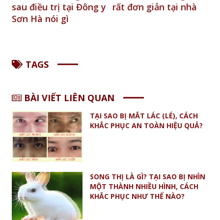
 y
rất đơn giản tại nhà
nhân sụp mí, lác
t
ngoài - BN Đinh Công
k
Phúc
t
TAGS
BÀI VIẾT LIÊN QUAN
TẠI SAO BỊ MẮT LÁC (LÉ), CÁCH
KHẮC PHỤC AN TOÀN HIỆU QUẢ?
SONG THỊ LÀ GÌ? TẠI SAO BỊ NHÌN
MỘT THÀNH NHIỀU HÌNH, CÁCH
KHẮC PHỤC NHƯ THẾ NÀO?