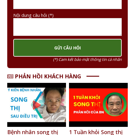
Nội dung câu hỏi (*)
(*) Cam kết bảo mật thông tin cá nhân
PHẢN HỒI KHÁCH HÀNG
1 Tuần khỏi Song thị
Phản hồi của bệnh
S