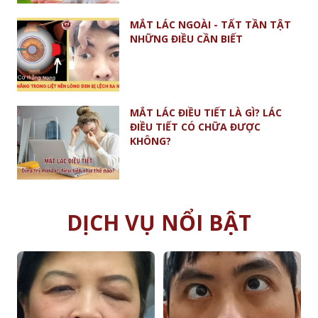
MẮT LÁC NGOÀI - TẤT TẦN TẬT
NHỮNG ĐIỀU CẦN BIẾT
MẮT LÁC ĐIỀU TIẾT LÀ GÌ? LÁC
ĐIỀU TIẾT CÓ CHỮA ĐƯỢC
KHÔNG?
DỊCH VỤ NỔI BẬT