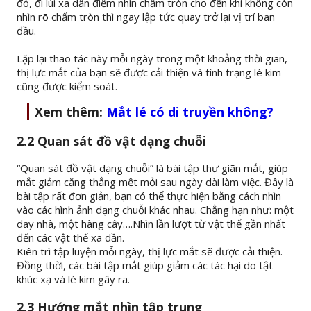
đó, đi lùi xa dần điểm nhìn chấm tròn cho đến khi không còn
nhìn rõ chấm tròn thì ngay lập tức quay trở lại vị trí ban
đầu.
Lặp lại thao tác này mỗi ngày trong một khoảng thời gian,
thị lực mắt của bạn sẽ được cải thiện và tình trạng lé kim
cũng được kiểm soát.
Xem thêm:
Mắt lé có di truyền không?
2.2 Quan sát đồ vật dạng chuỗi
“Quan sát đồ vật dạng chuỗi” là bài tập thư giãn mắt, giúp
mắt giảm căng thẳng mệt mỏi sau ngày dài làm việc. Đây là
bài tập rất đơn giản, bạn có thể thực hiện bằng cách nhìn
vào các hình ảnh dạng chuỗi khác nhau. Chẳng hạn như: một
dãy nhà, một hàng cây….Nhìn lần lượt từ vật thể gần nhất
đến các vật thể xa dần.
Kiên trì tập luyện mỗi ngày, thị lực mắt sẽ được cải thiện.
Đồng thời, các bài tập mắt giúp giảm các tác hại do tật
khúc xạ và lé kim gây ra.
2.3 Hướng mắt nhìn tập trung