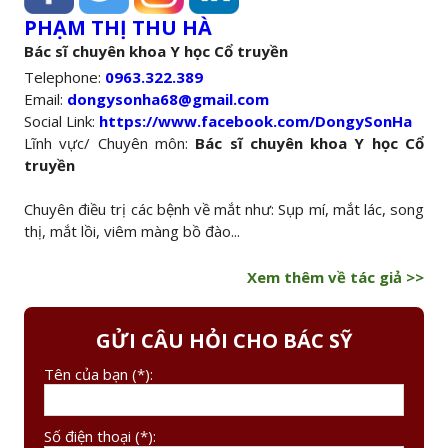
PHẠM THỊ THU HÀ
Bác sĩ chuyên khoa Y học Cổ truyền
Telephone:
0963.322.389
Email:
dongysonha68@gmail.com
Social Link:
https://www.facebook.com/DongySonHa
Lĩnh vực/ Chuyên môn:
Bác sĩ chuyên khoa Y học Cổ
truyền
Chuyên điều trị các bệnh về mắt như: Sụp mí, mắt lác, song
thị, mắt lồi, viêm màng bồ đào...
Xem thêm về tác giả >>
GỬI CÂU HỎI CHO BÁC SỸ
Tên của bạn (*):
Số điện thoại (*):