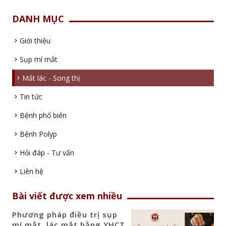
DANH MỤC
Giới thiệu
Sụp mí mắt
Mắt lác - Song thị
Tin tức
Bệnh phổ biến
Bệnh Polyp
Hỏi đáp - Tư vấn
Liên hệ
Bài viết được xem nhiều
Phương pháp điều trị sụp
mí mắt, lác mắt bằng YHCT