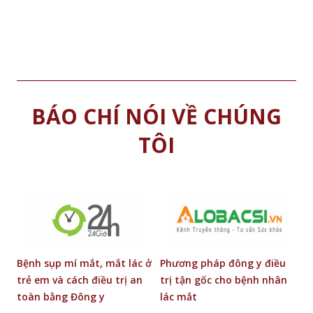
BÁO CHÍ NÓI VỀ CHÚNG
TÔI
g
Bệnh sụp mí mắt, mắt lác ở
Phương pháp đông y điều
Đ
trẻ em và cách điều trị an
trị tận gốc cho bệnh nhân
b
toàn bằng Đông y
lác mắt