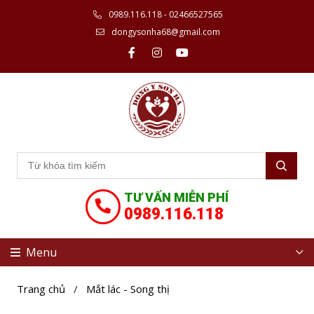
0989.116.118 - 02466527565
dongysonha68@gmail.com
TƯ VẤN MIỄN PHÍ
0989.116.118
Menu
Trang chủ
/
Mắt lác - Song thị