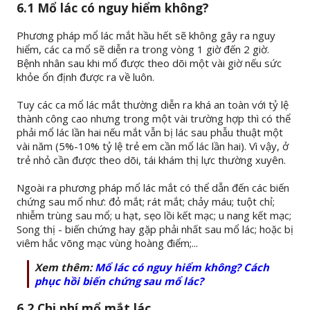
6.1 Mổ lác có nguy hiểm không?
Phương pháp mổ lác mắt hầu hết sẽ không gây ra nguy
hiểm, các ca mổ sẽ diễn ra trong vòng 1 giờ đến 2 giờ.
Bệnh nhân sau khi mổ được theo dõi một vài giờ nếu sức
khỏe ổn định được ra về luôn.
Tuy các ca mổ lác mắt thường diễn ra khá an toàn với tỷ lệ
thành công cao nhưng trong một vài trường hợp thì có thể
phải mổ lác lần hai nếu mắt vẫn bị lác sau phẫu thuật một
vài năm (5%-10% tỷ lệ trẻ em cần mổ lác lần hai). Vì vậy, ở
trẻ nhỏ cần được theo dõi, tái khám thị lực thường xuyên.
Ngoài ra phương pháp mổ lác mắt có thể dẫn đến các biến
chứng sau mổ như: đỏ mắt; rát mắt; chảy máu; tuột chỉ;
nhiễm trùng sau mổ; u hạt, sẹo lồi kết mạc; u nang kết mạc;
Song thị - biến chứng hay gặp phải nhất sau mổ lác; hoặc bị
viêm hắc võng mạc vùng hoàng điểm;...
Xem thêm:
Mổ lác có nguy hiểm không? Cách
phục hồi biến chứng sau mổ lác?
6.2 Chi phí mổ mắt lác