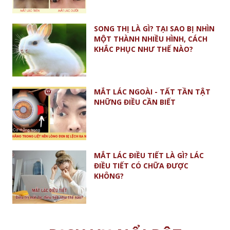
SONG THỊ LÀ GÌ? TẠI SAO BỊ NHÌN
MỘT THÀNH NHIỀU HÌNH, CÁCH
KHẮC PHỤC NHƯ THẾ NÀO?
MẮT LÁC NGOÀI - TẤT TẦN TẬT
NHỮNG ĐIỀU CẦN BIẾT
MẮT LÁC ĐIỀU TIẾT LÀ GÌ? LÁC
ĐIỀU TIẾT CÓ CHỮA ĐƯỢC
KHÔNG?