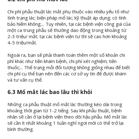
Chi phí phẫu thuật lác mắt phụ thuộc vào nhiều yếu tố như:
tình trạng lác; biện pháp mổ lác; kỹ thuật áp dụng; có tính
bảo hiểm không;... Tuy nhiên, tại các bệnh viện công giá của
một ca trung phẫu sẽ thường dao động trong khoảng từ
2-3 triệu/ mắt; tại các bệnh viện tư thì sẽ cao hơn khoảng
4-5 triệu/mắt.
Ngoài ra, bạn sẽ phải thanh toán thêm một số khoản chi
phí khác như tiền khám bệnh, chi phí xét nghiệm; tiền
thuốc;... Thể trạng mỗi đối tượng không giống nhau để biết
chi phí cụ thể bạn nên đến các cơ sở uy tín để được khám
và tư vấn cụ thể.
6.3 Mổ mắt lác bao lâu thì khỏi
Những ca phẫu thuật mổ mắt lác thường kéo dài trong
khoảng thời gian từ 1-2 tiếng. Sau khi phẫu thuật, bệnh
nhân sẽ cần ở lại bệnh viện theo dõi hậu phẫu. Mổ mắt lác
sẽ cần ít nhất khoảng 1 tuần nghỉ ngơi mới có thể trở lại
bình thường.