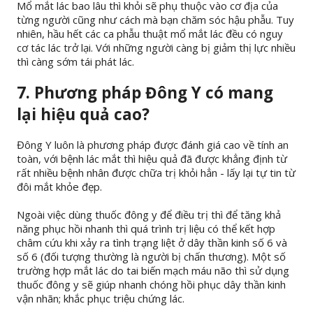
Mổ mắt lác bao lâu thì khỏi sẽ phụ thuộc vào cơ địa của
từng người cũng như cách mà bạn chăm sóc hậu phẫu. Tuy
nhiên, hầu hết các ca phẫu thuật mổ mắt lác đều có nguy
cơ tác lác trở lại. Với những người càng bị giảm thị lực nhiều
thì càng sớm tái phát lác.
7. Phương pháp Đông Y có mang
lại hiệu quả cao?
Đông Y luôn là phương pháp được đánh giá cao về tính an
toàn, với bệnh lác mắt thì hiệu quả đã được khẳng định từ
rất nhiều bệnh nhân được chữa trị khỏi hẳn - lấy lại tự tin từ
đôi mắt khỏe đẹp.
Ngoài việc dùng thuốc đông y để điều trị thì để tăng khả
năng phục hồi nhanh thì quá trình trị liệu có thể kết hợp
châm cứu khi xảy ra tình trạng liệt ở dây thần kinh số 6 và
số 6 (đối tượng thường là người bị chấn thương). Một số
trường hợp mắt lác do tai biến mạch máu não thì sử dụng
thuốc đông y sẽ giúp nhanh chóng hồi phục dây thần kinh
vận nhãn; khắc phục triệu chứng lác.