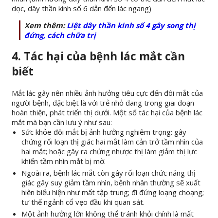
dọc, dây thần kinh số 6 dẫn đến lác ngang)
Xem thêm:
Liệt dây thần kinh số 4 gây song thị
đứng, cách chữa trị
4. Tác hại của bệnh lác mắt cần
biết
Mắt lác gây nên nhiều ảnh hưởng tiêu cực đến đôi mắt của
người bệnh, đặc biệt là với trẻ nhỏ đang trong giai đoạn
hoàn thiện, phát triển thị dưới. Một số tác hại của bệnh lác
mắt mà bạn cần lưu ý như sau:
Sức khỏe đôi mắt bị ảnh hưởng nghiêm trọng: gây
chứng rối loạn thị giác hai mắt làm cản trở tầm nhìn của
hai mắt; hoặc gây ra chứng nhược thị làm giảm thị lực
khiến tầm nhìn mắt bị mờ.
Ngoài ra, bệnh lác mắt còn gây rối loạn chức năng thị
giác gây suy giảm tầm nhìn, bệnh nhân thường sẽ xuất
hiện biểu hiện như mất tập trung; đi đứng loạng choạng;
tư thế ngảnh cổ vẹo đầu khi quan sát.
Một ảnh hưởng lớn không thể tránh khỏi chính là mất