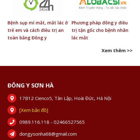
g
Bệnh sụp mí mắt, mắt lác ở
Phương pháp đông y điều
Đ
trẻ em và cách điều trị an
trị tận gốc cho bệnh nhân
b
toàn bằng Đông y
lác mắt
Xem thêm >>
ĐÔNG Y SƠN HÀ
17B12 Cienco5, Tân Lập, Hoài Đức, Hà Nội
[Xem bản đồ]
0989.116.118 - 02466527565
dongysonha68@gmail.com