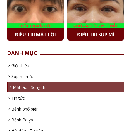
ĐIỀU TRỊ MẮT LỒI
ĐIỀU TRỊ SỤP MÍ
DANH MỤC
Giới thiệu
Sụp mí mắt
Mắt lác - Song thị
Tin tức
Bệnh phổ biến
Bệnh Polyp
Hỏi đáp - Tư vấn