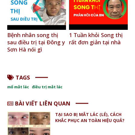
g
Bệnh nhân song thị
1 Tuần khỏi Song thị
P
ng
sau điều trị tại Đông y
rất đơn giản tại nhà
n
Sơn Hà nói gì
n
P
TAGS
mổ mắt lác
điều trị mắt lác
BÀI VIẾT LIÊN QUAN
TẠI SAO BỊ MẮT LÁC (LÉ), CÁCH
KHẮC PHỤC AN TOÀN HIỆU QUẢ?