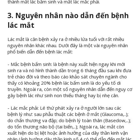
thành mắt lác bẩm sinh và mắt lác mắc phải.
3. Nguyên nhân nào dẫn đến bệnh
lác mắt
Lác mắt là căn bệnh xảy ra ở nhiều lứa tuổi với rất nhiều
nguyên nhân khác nhau. Dưới đây là một vài nguyên nhân
phổ biến dẫn đến bệnh lác mắt:
- Mắc bệnh bẩm sinh: là bệnh này xuất hiện ngay khi mới
sinh ra và nó hình thành dần trong 6 tháng đầu sau khi đưa
trẻ chào đời và theo báo cáo khảo sát chuyên ngành cho
thấy có khoảng 20% bệnh lác bẩm sinh là do yếu tố di
truyền. Ngoài ra, còn một số nguyên nhân dẫn đến nguy cơ
gây bệnh lác như sinh non thiếu tháng hay bị nhẹ cân.
- Lác mắc phải: Lé thứ phát xảy ra ở người lớn sau các
bệnh lý như: sau phẫu thuật các bệnh ở mắt (Glaucoma,..);
do chấn thương va đập; do bệnh lý toàn thân (Basedow,..);
do tổn thương não bộ (tai biến,..); Ngoài ra, lác mắt còn
xuất hiện do bị liệt hoặc ảnh hưởng của dây thần kinh vận
nhãn (ảnh hưởng dây thần kinh số 4 có thể dẫn đến mắt lác