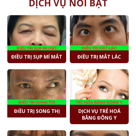
DỊCH VỤ NỔI BẬT
ĐIỀU TRỊ SỤP MÍ MẮT
ĐIỀU TRỊ MẮT LÁC
ĐIỀU TRỊ SONG THỊ
DỊCH VỤ TRẺ HOÁ
BẰNG ĐÔNG Y