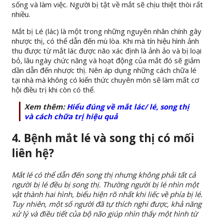
sống và làm việc. Người bị tật về mắt sẽ chịu thiệt thòi rất
nhiều.
Mắt bị Lé (lác) là một trong những nguyên nhân chính gây
nhược thị, có thể dẫn đến mù lòa. Khi mà tín hiệu hình ảnh
thu được từ mắt lác được não xác định là ảnh ảo và bị loại
bỏ, lâu ngày chức năng và hoạt động của mắt đó sẽ giảm
dần dẫn đến nhược thị. Nên áp dụng những cách chữa lé
tại nhà mà không có kiến thức chuyên môn sẽ làm mất cơ
hội điều trị khi còn có thể.
Xem thêm:
Hiểu đúng về mắt lác/ lé, song thị
và cách chữa trị hiệu quả
4. Bệnh mắt lé và song thị có mối
liên hệ?
Mắt lé có thể dẫn đến song thị nhưng không phải tất cả
người bị lé đều bị song thị. Thường người bị lé nhìn một
vật thành hai hình, biểu hiện rõ nhất khi liếc về phía bị lé.
Tuy nhiên, một số người đã tự thích nghi được, khả năng
xử lý và điều tiết của bộ não giúp nhìn thấy một hình từ