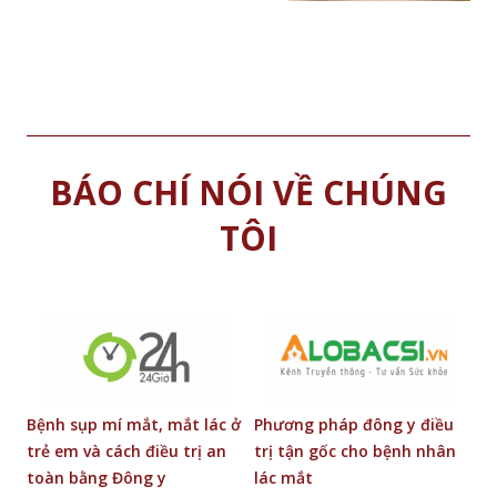
BÁO CHÍ NÓI VỀ CHÚNG
TÔI
g
Bệnh sụp mí mắt, mắt lác ở
Phương pháp đông y điều
Đ
trẻ em và cách điều trị an
trị tận gốc cho bệnh nhân
b
toàn bằng Đông y
lác mắt