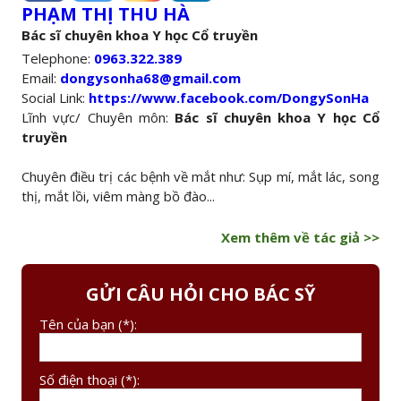
PHẠM THỊ THU HÀ
Bác sĩ chuyên khoa Y học Cổ truyền
Telephone:
0963.322.389
Email:
dongysonha68@gmail.com
Social Link:
https://www.facebook.com/DongySonHa
Lĩnh vực/ Chuyên môn:
Bác sĩ chuyên khoa Y học Cổ
truyền
Chuyên điều trị các bệnh về mắt như: Sụp mí, mắt lác, song
thị, mắt lồi, viêm màng bồ đào...
Xem thêm về tác giả >>
GỬI CÂU HỎI CHO BÁC SỸ
Tên của bạn (*):
Số điện thoại (*):