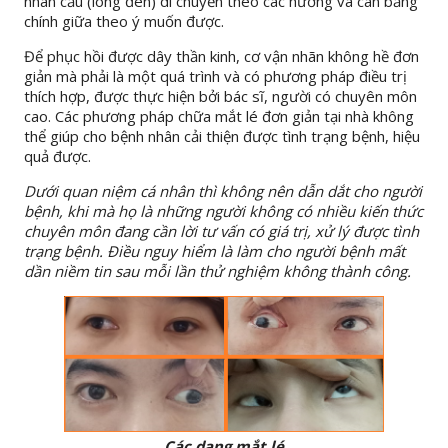
nhãn cầu (lòng đen) di chuyển theo các hướng và cân bằng
chính giữa theo ý muốn được.
Để phục hồi được dây thần kinh, cơ vận nhãn không hề đơn
giản mà phải là một quá trình và có phương pháp điều trị
thích hợp, được thực hiện bởi bác sĩ, người có chuyên môn
cao. Các phương pháp chữa mắt lé đơn giản tại nhà không
thể giúp cho bệnh nhân cải thiện được tình trạng bệnh, hiệu
quả được.
Dưới quan niệm cá nhân thì không nên dẫn dắt cho người
bệnh, khi mà họ là những người không có nhiều kiến thức
chuyên môn đang cần lời tư vấn có giá trị, xử lý được tình
trạng bệnh. Điều nguy hiểm là làm cho người bệnh mất
dần niềm tin sau mỗi lần thử nghiệm không thành công.
Các dạng mắt lé