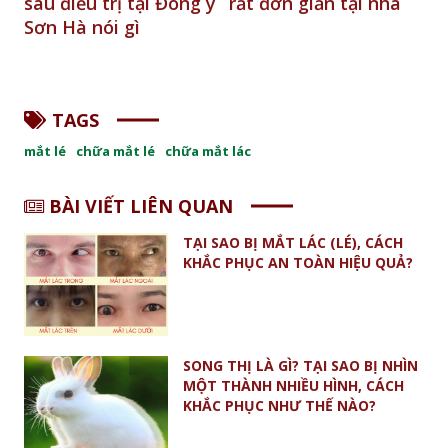
 y
rất đơn giản tại nhà
nhân sụp mí, lác
t
ngoài - BN Đinh Công
k
Phúc
t
TAGS
mắt lé
chữa mắt lé
chữa mắt lác
BÀI VIẾT LIÊN QUAN
TẠI SAO BỊ MẮT LÁC (LÉ), CÁCH
KHẮC PHỤC AN TOÀN HIỆU QUẢ?
SONG THỊ LÀ GÌ? TẠI SAO BỊ NHÌN
MỘT THÀNH NHIỀU HÌNH, CÁCH
KHẮC PHỤC NHƯ THẾ NÀO?