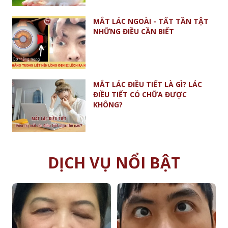
MẮT LÁC NGOÀI - TẤT TẦN TẬT
NHỮNG ĐIỀU CẦN BIẾT
MẮT LÁC ĐIỀU TIẾT LÀ GÌ? LÁC
ĐIỀU TIẾT CÓ CHỮA ĐƯỢC
KHÔNG?
DỊCH VỤ NỔI BẬT