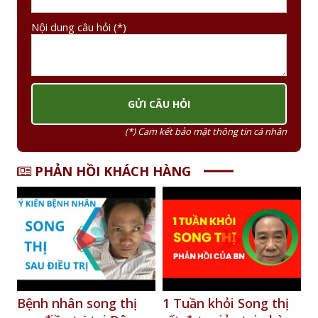
Nội dung câu hỏi (*)
(*) Cam kết bảo mật thông tin cá nhân
PHẢN HỒI KHÁCH HÀNG
1 Tuần khỏi Song thị
Phản hồi của bệnh
S