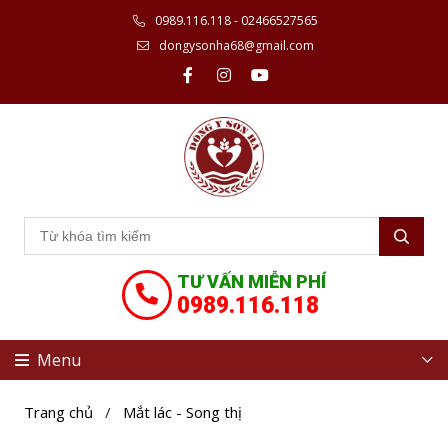
0989.116.118 - 02466527565
dongysonha68@gmail.com
TƯ VẤN MIỄN PHÍ
0989.116.118
Menu
Trang chủ
/
Mắt lác - Song thị